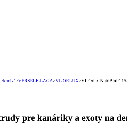
y
>
krmivá
>
VERSELE-LAGA
>
VL ORLUX
>
VL Orlux NutriBird C15-
rudy pre kanáriky a exoty na d