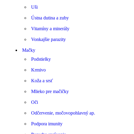
Uši
Ústna dutina a zuby
Vitamíny a minerály
Vonkajšie parazity
Mačky
Podstielky
Krmivo
Koža a srsť
Mlieko pre mačičky
Oči
Odčervenie, močovopohlavný ap.
Podpora imunity