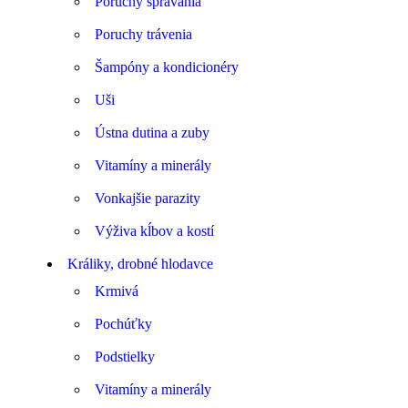
Poruchy správania
Poruchy trávenia
Šampóny a kondicionéry
Uši
Ústna dutina a zuby
Vitamíny a minerály
Vonkajšie parazity
Výživa kĺbov a kostí
Králiky, drobné hlodavce
Krmivá
Pochúťky
Podstielky
Vitamíny a minerály