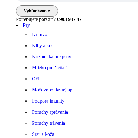
Potrebujete poradiť?
0903 937 471
Psy
Krmivo
Kĺby a kosti
Kozmetika pre psov
Mlieko pre šteňatá
Oči
Močovopohlavný ap.
Podpora imunity
Poruchy správania
Poruchy trávenia
Srsť a koža