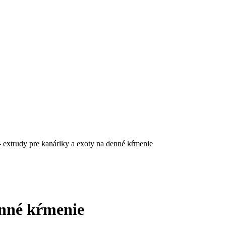
 extrudy pre kanáriky a exoty na denné kŕmenie
enné kŕmenie