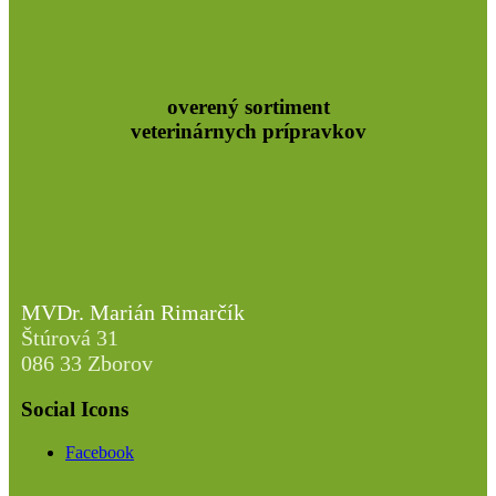
overený sortiment
veterinárnych prípravkov
MVDr. Marián Rimarčík
Štúrová 31
086 33 Zborov
Social Icons
Facebook