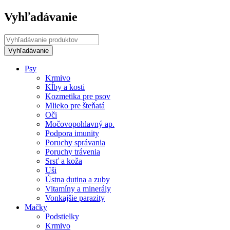
Vyhľadávanie
Psy
Krmivo
Kĺby a kosti
Kozmetika pre psov
Mlieko pre šteňatá
Oči
Močovopohlavný ap.
Podpora imunity
Poruchy správania
Poruchy trávenia
Srsť a koža
Uši
Ústna dutina a zuby
Vitamíny a minerály
Vonkajšie parazity
Mačky
Podstielky
Krmivo