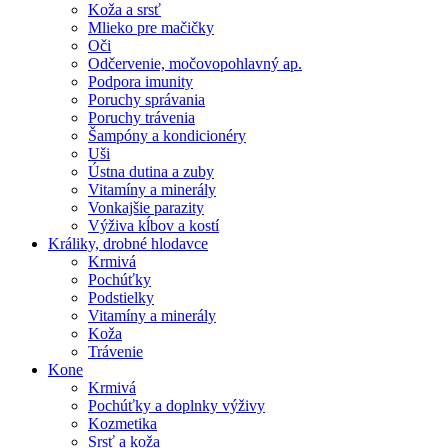
Koža a srsť
Mlieko pre mačičky
Oči
Odčervenie, močovopohlavný ap.
Podpora imunity
Poruchy správania
Poruchy trávenia
Šampóny a kondicionéry
Uši
Ústna dutina a zuby
Vitamíny a minerály
Vonkajšie parazity
Výživa kĺbov a kostí
Králiky, drobné hlodavce
Krmivá
Pochúťky
Podstielky
Vitamíny a minerály
Koža
Trávenie
Kone
Krmivá
Pochúťky a doplnky výživy
Kozmetika
Srsť a koža