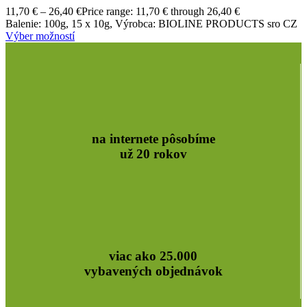
11,70
€
–
26,40
€
Price range: 11,70 € through 26,40 €
Balenie: 100g, 15 x 10g, Výrobca: BIOLINE PRODUCTS sro CZ
Výber možností
na internete pôsobíme
už 20 rokov
viac ako 25.000
vybavených objednávok