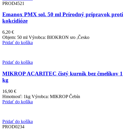
PROD4521
Emanox PMX sol. 50 ml Prírodný prípravok proti
kokcidióze
6,20
€
Objem: 50 ml Výrobca: BIOKRON sro ,Česko
Pridať do košíka
Pridať do košíka
MIKROP ACARITEC čistý kurník bez čmelíkov 1
kg
16,90
€
Hmotnosť: 1kg Výrobca: MIKROP Čebín
Pridať do košíka
Pridať do košíka
PROD0234