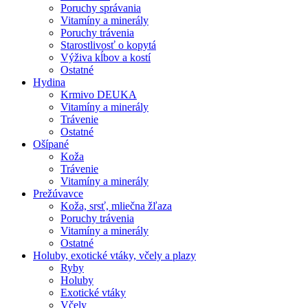
Poruchy správania
Vitamíny a minerály
Poruchy trávenia
Starostlivosť o kopytá
Výživa kĺbov a kostí
Ostatné
Hydina
Krmivo DEUKA
Vitamíny a minerály
Trávenie
Ostatné
Ošípané
Koža
Trávenie
Vitamíny a minerály
Prežúvavce
Koža, srsť, mliečna žľaza
Poruchy trávenia
Vitamíny a minerály
Ostatné
Holuby, exotické vtáky, včely a plazy
Ryby
Holuby
Exotické vtáky
Včely