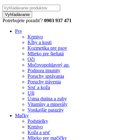
Potrebujete poradiť?
0903 937 471
Psy
Krmivo
Kĺby a kosti
Kozmetika pre psov
Mlieko pre šteňatá
Oči
Močovopohlavný ap.
Podpora imunity
Poruchy správania
Poruchy trávenia
Srsť a koža
Uši
Ústna dutina a zuby
Vitamíny a minerály
Vonkajšie parazity
Mačky
Podstielky
Krmivo
Koža a srsť
Mlieko pre mačičky