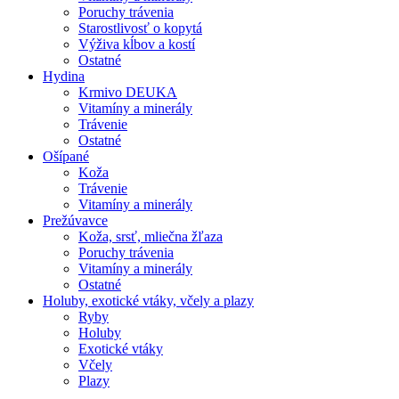
Poruchy trávenia
Starostlivosť o kopytá
Výživa kĺbov a kostí
Ostatné
Hydina
Krmivo DEUKA
Vitamíny a minerály
Trávenie
Ostatné
Ošípané
Koža
Trávenie
Vitamíny a minerály
Prežúvavce
Koža, srsť, mliečna žľaza
Poruchy trávenia
Vitamíny a minerály
Ostatné
Holuby, exotické vtáky, včely a plazy
Ryby
Holuby
Exotické vtáky
Včely
Plazy