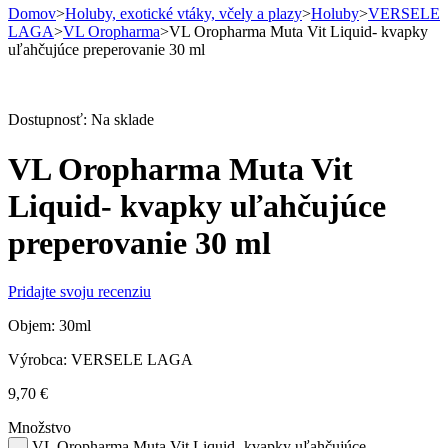
Domov
>
Holuby, exotické vtáky, včely a plazy
>
Holuby
>
VERSELE
LAGA
>
VL Oropharma
>
VL Oropharma Muta Vit Liquid- kvapky
uľahčujúce preperovanie 30 ml
Dostupnosť:
Na sklade
VL Oropharma Muta Vit
Liquid- kvapky uľahčujúce
preperovanie 30 ml
Pridajte svoju recenziu
Objem: 30ml
Výrobca: VERSELE LAGA
9,70
€
Množstvo
VL Oropharma Muta Vit Liquid- kvapky uľahčujúce