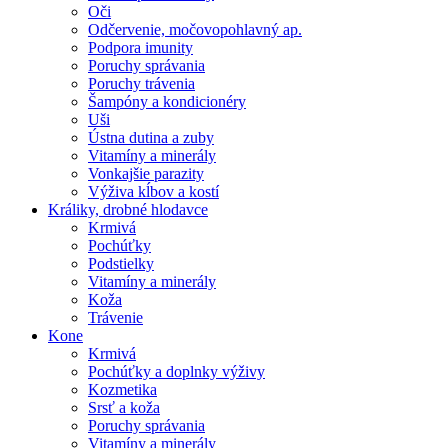
Oči
Odčervenie, močovopohlavný ap.
Podpora imunity
Poruchy správania
Poruchy trávenia
Šampóny a kondicionéry
Uši
Ústna dutina a zuby
Vitamíny a minerály
Vonkajšie parazity
Výživa kĺbov a kostí
Králiky, drobné hlodavce
Krmivá
Pochúťky
Podstielky
Vitamíny a minerály
Koža
Trávenie
Kone
Krmivá
Pochúťky a doplnky výživy
Kozmetika
Srsť a koža
Poruchy správania
Vitamíny a minerály