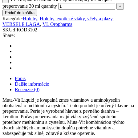
preperovanie 30 ml quantity
Pridať do košíka
Kategórie:
Holuby
,
Holuby, exotické vtáky, včely a plazy
,
VERSELE LAGA
,
VL Oropharma
SKU:
PROD3102
Share:
Popis
Ďalšie informácie
Recenzie (0)
Muta-Vit Liquid je kvapalná zmes vitamínov a aminokyselín
obohatená o methionín a cysteín. Tento produkt je určený hlavne na
preperovanie. Perie je vyrobené hlavne z pevného tkaniva –
keratínu. Počas preperovania majú vtáky zvýšenú spotrebu
proteínov methionínu a cysteínu. Muta-Vit kombináciou týchto
dvoch siričitých aminokyselín dopĺňa potrebné vitamíny a
zabezpečuje tak silné, zdravé a krásne operenie.