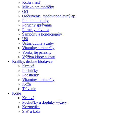
Koža a srsť
Mlieko pre mačičky
Oči
Odčervenie, močovopohlavný ap.
Podpora imunity
Poruchy správania
Poruchy trávenia
Šampóny a kondicionéry
Uši
Ústna dutina a zuby
Vitamíny a minerály
Vonkajšie parazity
Výživa kĺbov a kostí
Králiky, drobné hlodavce
Krmivá
Pochúťky
Podstielky
Vitamíny a minerály
Koža
Trávenie
Kone
Krmivá
Pochúťky a doplnky výživy
Kozmetika
Srsť a koža