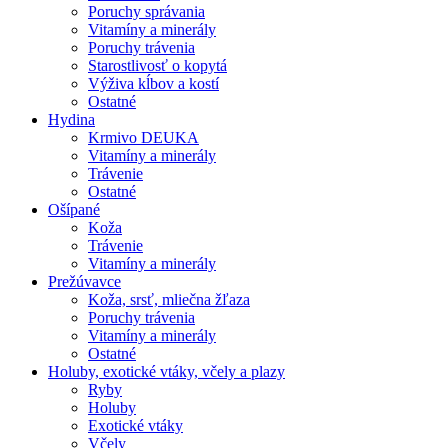
Poruchy správania
Vitamíny a minerály
Poruchy trávenia
Starostlivosť o kopytá
Výživa kĺbov a kostí
Ostatné
Hydina
Krmivo DEUKA
Vitamíny a minerály
Trávenie
Ostatné
Ošípané
Koža
Trávenie
Vitamíny a minerály
Prežúvavce
Koža, srsť, mliečna žľaza
Poruchy trávenia
Vitamíny a minerály
Ostatné
Holuby, exotické vtáky, včely a plazy
Ryby
Holuby
Exotické vtáky
Včely