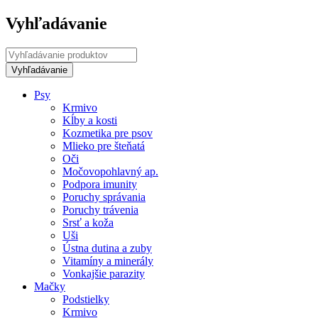
Vyhľadávanie
Psy
Krmivo
Kĺby a kosti
Kozmetika pre psov
Mlieko pre šteňatá
Oči
Močovopohlavný ap.
Podpora imunity
Poruchy správania
Poruchy trávenia
Srsť a koža
Uši
Ústna dutina a zuby
Vitamíny a minerály
Vonkajšie parazity
Mačky
Podstielky
Krmivo