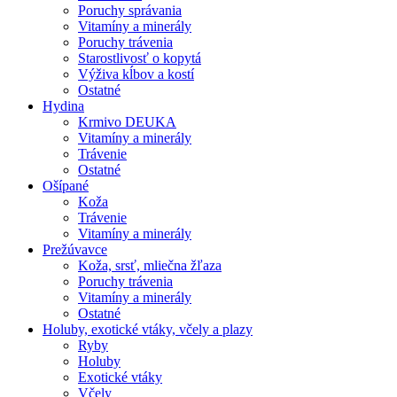
Poruchy správania
Vitamíny a minerály
Poruchy trávenia
Starostlivosť o kopytá
Výživa kĺbov a kostí
Ostatné
Hydina
Krmivo DEUKA
Vitamíny a minerály
Trávenie
Ostatné
Ošípané
Koža
Trávenie
Vitamíny a minerály
Prežúvavce
Koža, srsť, mliečna žľaza
Poruchy trávenia
Vitamíny a minerály
Ostatné
Holuby, exotické vtáky, včely a plazy
Ryby
Holuby
Exotické vtáky
Včely