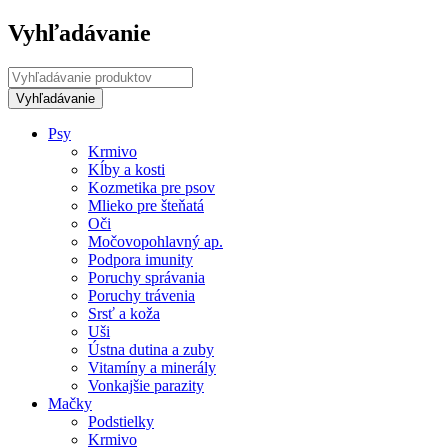
Vyhľadávanie
Psy
Krmivo
Kĺby a kosti
Kozmetika pre psov
Mlieko pre šteňatá
Oči
Močovopohlavný ap.
Podpora imunity
Poruchy správania
Poruchy trávenia
Srsť a koža
Uši
Ústna dutina a zuby
Vitamíny a minerály
Vonkajšie parazity
Mačky
Podstielky
Krmivo