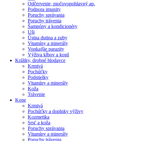
Odčervenie, močovopohlavný ap.
Podpora imunity
Poruchy správania
Poruchy trávenia
Šampóny a kondicionéry
Uši
Ústna dutina a zuby
Vitamíny a minerály
Vonkajšie parazity
Výživa kĺbov a kostí
Králiky, drobné hlodavce
Krmivá
Pochúťky
Podstielky
Vitamíny a minerály
Koža
Trávenie
Kone
Krmivá
Pochúťky a doplnky výživy
Kozmetika
Srsť a koža
Poruchy správania
Vitamíny a minerály
Poruchy trávenia