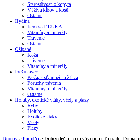
Starostlivosť o kopytá
Výživa kĺbov a kostí
Ostatné
Hydina
Krmivo DEUKA
Vitamíny a minerály
Trávenie
Ostatné
Ošípané
Koža
Trávenie
Vitamíny a minerály
Prežúvavce
Koža, srsť, mliečna žľaza
Poruchy trávenia
Vitamíny a minerály
Ostatné
Holuby, exotické vtáky, včely a plazy
Ryby
Holuby
Exotické vtáky
Včely
Plazy
Domov
>
Poradňa
>
Dobrý deň, chcem vás poprosiť o radu. Doma