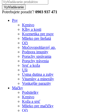
Potrebujete poradiť?
0903 937 471
Psy
Krmivo
Kĺby a kosti
Kozmetika pre psov
Mlieko pre šteňatá
Oči
Močovopohlavný ap.
Podpora imunity
Poruchy správania
Poruchy trávenia
Srsť a koža
Uši
Ústna dutina a zuby
Vitamíny a minerály
Vonkajšie parazity
Mačky
Podstielky
Krmivo
Koža a srsť
Mlieko pre mačičky
Oči