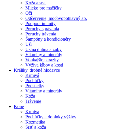
Koža a srsť
Mlieko pre mačičky
Oči
Odčervenie, močovopohlavný ap.
Podpora imunity
Poruchy správania
Poruchy trávenia
Šampóny a kondicionéry
Uši
Ústna dutina a zuby
Vitamíny a minerály
Vonkajšie parazity
Výživa kĺbov a kostí
Králiky, drobné hlodavce
Krmivá
Pochúťky
Podstielky
Vitamíny a minerály
Koža
Trávenie
Kone
Krmivá
Pochúťky a doplnky výživy
Kozmetika
Srsť a koža