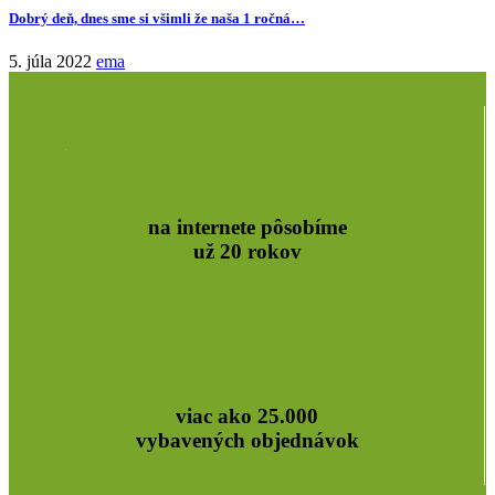
Dobrý deň, dnes sme si všimli že naša 1 ročná…
5. júla 2022
ema
na internete pôsobíme
už 20 rokov
viac ako 25.000
vybavených objednávok