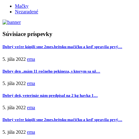
Mačky
Nezaradené
Súvisiace príspevky
Dobrý večer kúpili sme 2mes.britsku mačičku a keď spravila prvý…
5. júla 2022
ema
Dobry den ..mám 11 ročneho pekineza, s ktorym sa už…
5. júla 2022
ema
Dobrý deň, veterinár nám predpísal na 2 kg havka 1…
5. júla 2022
ema
Dobrý večer kúpili sme 2mes.britsku mačičku a keď spravila prvý…
5. júla 2022
ema