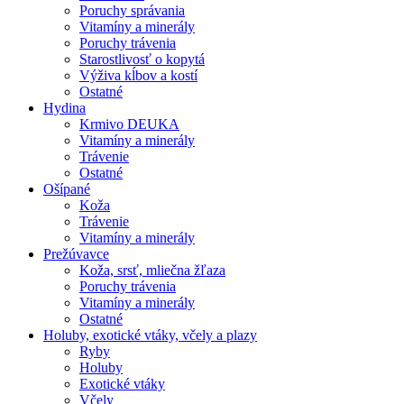
Poruchy správania
Vitamíny a minerály
Poruchy trávenia
Starostlivosť o kopytá
Výživa kĺbov a kostí
Ostatné
Hydina
Krmivo DEUKA
Vitamíny a minerály
Trávenie
Ostatné
Ošípané
Koža
Trávenie
Vitamíny a minerály
Prežúvavce
Koža, srsť, mliečna žľaza
Poruchy trávenia
Vitamíny a minerály
Ostatné
Holuby, exotické vtáky, včely a plazy
Ryby
Holuby
Exotické vtáky
Včely