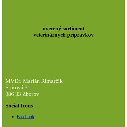
overený sortiment
veterinárnych prípravkov
MVDr. Marián Rimarčík
Štúrová 31
086 33 Zborov
Social Icons
Facebook