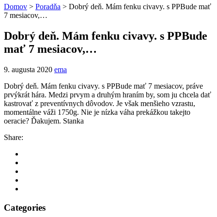
Domov
>
Poradňa
>
Dobrý deň. Mám fenku civavy. s PPBude mať
7 mesiacov,…
Dobrý deň. Mám fenku civavy. s PPBude
mať 7 mesiacov,…
9. augusta 2020
ema
Dobrý deň. Mám fenku civavy. s PPBude mať 7 mesiacov, práve
prvýkrát hára. Medzi prvym a druhým hraním by, som ju chcela dať
kastrovať z preventívnych dôvodov. Je však menšieho vzrastu,
momentálne váži 1750g. Nie je nízka váha prekážkou takejto
oeracie? Ďakujem. Stanka
Share:
Categories