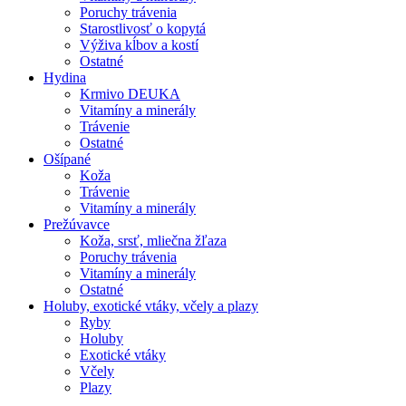
Poruchy trávenia
Starostlivosť o kopytá
Výživa kĺbov a kostí
Ostatné
Hydina
Krmivo DEUKA
Vitamíny a minerály
Trávenie
Ostatné
Ošípané
Koža
Trávenie
Vitamíny a minerály
Prežúvavce
Koža, srsť, mliečna žľaza
Poruchy trávenia
Vitamíny a minerály
Ostatné
Holuby, exotické vtáky, včely a plazy
Ryby
Holuby
Exotické vtáky
Včely
Plazy