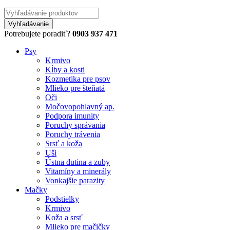
Potrebujete poradiť?
0903 937 471
Psy
Krmivo
Kĺby a kosti
Kozmetika pre psov
Mlieko pre šteňatá
Oči
Močovopohlavný ap.
Podpora imunity
Poruchy správania
Poruchy trávenia
Srsť a koža
Uši
Ústna dutina a zuby
Vitamíny a minerály
Vonkajšie parazity
Mačky
Podstielky
Krmivo
Koža a srsť
Mlieko pre mačičky