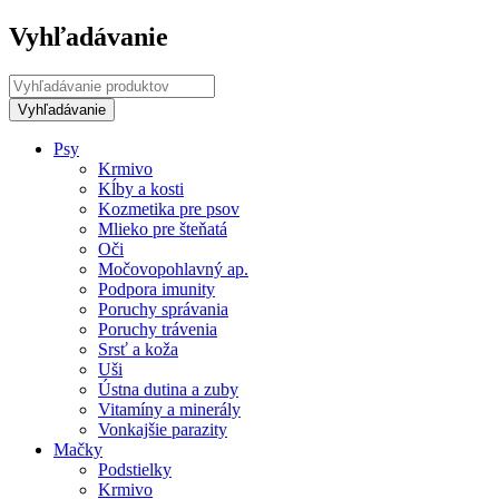
Vyhľadávanie
Psy
Krmivo
Kĺby a kosti
Kozmetika pre psov
Mlieko pre šteňatá
Oči
Močovopohlavný ap.
Podpora imunity
Poruchy správania
Poruchy trávenia
Srsť a koža
Uši
Ústna dutina a zuby
Vitamíny a minerály
Vonkajšie parazity
Mačky
Podstielky
Krmivo