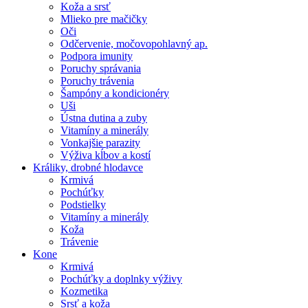
Koža a srsť
Mlieko pre mačičky
Oči
Odčervenie, močovopohlavný ap.
Podpora imunity
Poruchy správania
Poruchy trávenia
Šampóny a kondicionéry
Uši
Ústna dutina a zuby
Vitamíny a minerály
Vonkajšie parazity
Výživa kĺbov a kostí
Králiky, drobné hlodavce
Krmivá
Pochúťky
Podstielky
Vitamíny a minerály
Koža
Trávenie
Kone
Krmivá
Pochúťky a doplnky výživy
Kozmetika
Srsť a koža