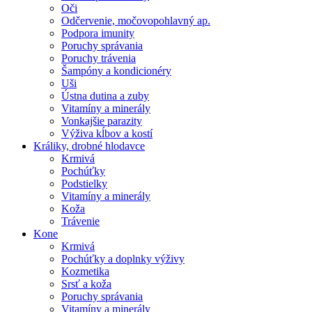
Oči
Odčervenie, močovopohlavný ap.
Podpora imunity
Poruchy správania
Poruchy trávenia
Šampóny a kondicionéry
Uši
Ústna dutina a zuby
Vitamíny a minerály
Vonkajšie parazity
Výživa kĺbov a kostí
Králiky, drobné hlodavce
Krmivá
Pochúťky
Podstielky
Vitamíny a minerály
Koža
Trávenie
Kone
Krmivá
Pochúťky a doplnky výživy
Kozmetika
Srsť a koža
Poruchy správania
Vitamíny a minerály