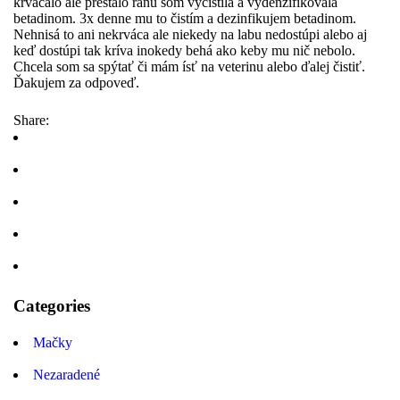
krvácalo ale prestalo ranu som vyčistila a vydenzifikovala
betadinom. 3x denne mu to čistím a dezinfikujem betadinom.
Nehnisá to ani nekrváca ale niekedy na labu nedostúpi alebo aj
keď dostúpi tak kríva inokedy behá ako keby mu nič nebolo.
Chcela som sa spýtať či mám ísť na veterinu alebo ďalej čistiť.
Ďakujem za odpoveď.
Share:
Categories
Mačky
Nezaradené