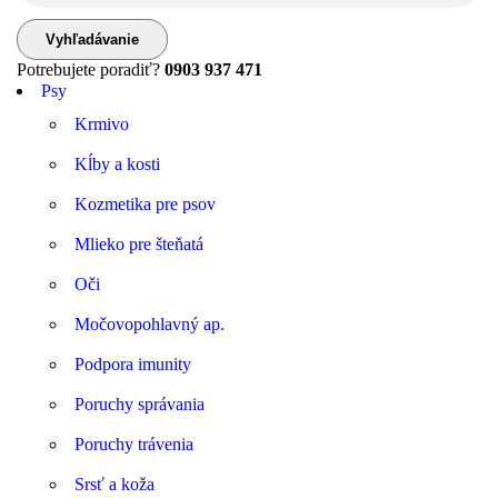
Potrebujete poradiť?
0903 937 471
Psy
Krmivo
Kĺby a kosti
Kozmetika pre psov
Mlieko pre šteňatá
Oči
Močovopohlavný ap.
Podpora imunity
Poruchy správania
Poruchy trávenia
Srsť a koža