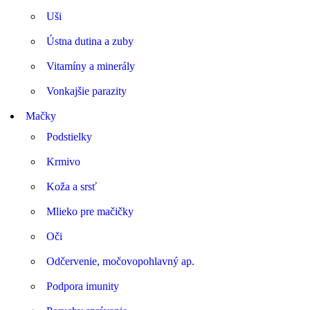
Uši
Ústna dutina a zuby
Vitamíny a minerály
Vonkajšie parazity
Mačky
Podstielky
Krmivo
Koža a srsť
Mlieko pre mačičky
Oči
Odčervenie, močovopohlavný ap.
Podpora imunity