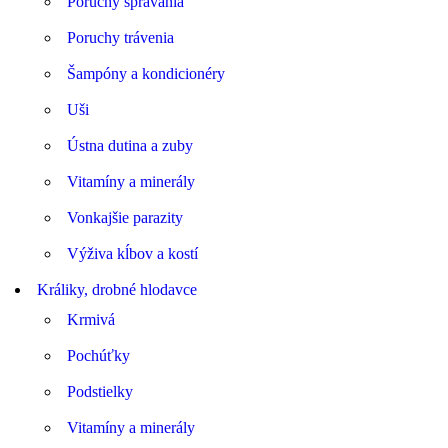
Poruchy správania
Poruchy trávenia
Šampóny a kondicionéry
Uši
Ústna dutina a zuby
Vitamíny a minerály
Vonkajšie parazity
Výživa kĺbov a kostí
Králiky, drobné hlodavce
Krmivá
Pochúťky
Podstielky
Vitamíny a minerály