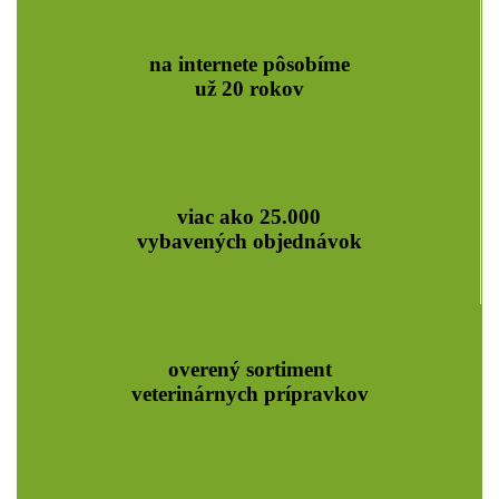
na internete pôsobíme
už 20 rokov
viac ako 25.000
vybavených objednávok
overený sortiment
veterinárnych prípravkov