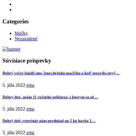
Categories
Mačky
Nezaradené
Súvisiace príspevky
Dobrý večer kúpili sme 2mes.britsku mačičku a keď spravila prvý…
5. júla 2022
ema
Dobry den ..mám 11 ročneho pekineza, s ktorym sa už…
5. júla 2022
ema
Dobrý deň, veterinár nám predpísal na 2 kg havka 1…
5. júla 2022
ema