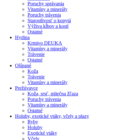
Poruchy správania
Vitamíny a minerály
Poruchy trávenia
Starostlivosť o kopytá
Výživa kĺbov a kostí
Ostatné
Hydina
Krmivo DEUKA
Vitamíny a minerály
Trávenie
Ostatné
Ošípané
Koža
Trávenie
Vitamíny a minerály
Prežúvavce
Koža, srsť, mliečna žľaza
Poruchy trávenia
Vitamíny a minerály
Ostatné
Holuby, exotické vtáky, včely a plazy
Ryby
Holuby
Exotické vtáky
Včely