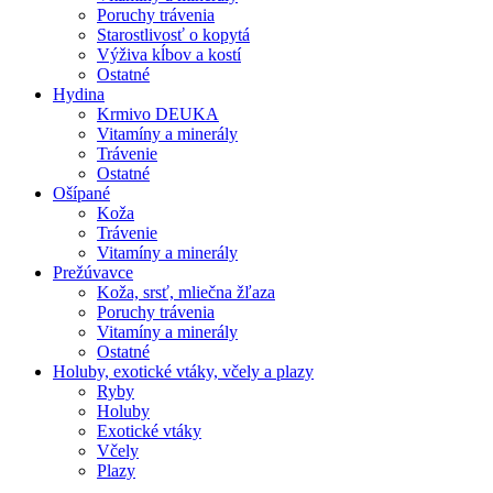
Poruchy trávenia
Starostlivosť o kopytá
Výživa kĺbov a kostí
Ostatné
Hydina
Krmivo DEUKA
Vitamíny a minerály
Trávenie
Ostatné
Ošípané
Koža
Trávenie
Vitamíny a minerály
Prežúvavce
Koža, srsť, mliečna žľaza
Poruchy trávenia
Vitamíny a minerály
Ostatné
Holuby, exotické vtáky, včely a plazy
Ryby
Holuby
Exotické vtáky
Včely
Plazy