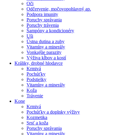
Oči
Odčervenie, močovopohlavný ap.
Podpora imunity
Poruchy správania
Poruchy trávenia
Šampóny a kondicionéry
Uši
Ústna dutina a zuby
Vitamíny a minerály
Vonkajšie parazity
Výživa kĺbov a kostí
Králiky, drobné hlodavce
Krmivá
Pochúťky
Podstielky
Vitamíny a minerály
Koža
Trávenie
Kone
Krmivá
Pochúťky a doplnky výživy
Kozmetika
Srsť a koža
Poruchy správania
Vitamíny a minerály