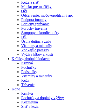
Koža a srsť
Mlieko pre mačičky
Oči
Odčervenie, močovopohlavný ap.
Podpora imunity
Poruchy správania
Poruchy trávenia
Šampóny a kondicionéry
Uši
Ústna dutina a zuby
Vitamíny a minerály
Vonkajšie parazity
Výživa kĺbov a kostí
Králiky, drobné hlodavce
Krmivá
Pochúťky
Podstielky
Vitamíny a minerály
Koža
Trávenie
Kone
Krmivá
Pochúťky a doplnky výživy
Kozmetika
Srsť a koža