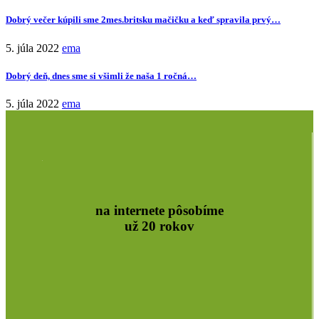
Dobrý večer kúpili sme 2mes.britsku mačičku a keď spravila prvý…
5. júla 2022
ema
Dobrý deň, dnes sme si všimli že naša 1 ročná…
5. júla 2022
ema
na internete pôsobíme
už 20 rokov