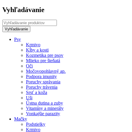
Vyhľadávanie
Psy
Krmivo
Kĺby a kosti
Kozmetika pre psov
Mlieko pre šteňatá
Oči
Močovopohlavný ap.
Podpora imunity
Poruchy správania
Poruchy trávenia
Srsť a koža
Uši
Ústna dutina a zuby
Vitamíny a minerály
Vonkajšie parazity
Mačky
Podstielky
Krmivo