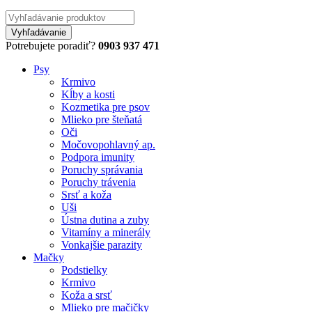
Potrebujete poradiť?
0903 937 471
Psy
Krmivo
Kĺby a kosti
Kozmetika pre psov
Mlieko pre šteňatá
Oči
Močovopohlavný ap.
Podpora imunity
Poruchy správania
Poruchy trávenia
Srsť a koža
Uši
Ústna dutina a zuby
Vitamíny a minerály
Vonkajšie parazity
Mačky
Podstielky
Krmivo
Koža a srsť
Mlieko pre mačičky