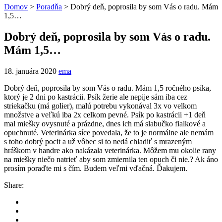
Domov
>
Poradňa
>
Dobrý deň, poprosila by som Vás o radu. Mám
1,5…
Dobrý deň, poprosila by som Vás o radu.
Mám 1,5…
18. januára 2020
ema
Dobrý deň, poprosila by som Vás o radu. Mám 1,5 ročného psíka,
ktorý je 2 dni po kastrácii. Psík žerie ale nepije sám iba cez
striekačku (má golier), malú potrebu vykonával 3x vo velkom
množstve a veľkú iba 2x celkom pevné. Psík po kastrácii +1 deň
mal miešky ovysnuté a prázdne, dnes ich má slabučko fialkové a
opuchnuté. Veterinárka síce povedala, že to je normálne ale nemám
s toho dobrý pocit a už vôbec si to nedá chladiť s mrazeným
hráškom v handre ako nakázala veterinárka. Môžem mu okolie rany
na miešky niečo natrieť aby som zmiernila ten opuch či nie.? Ak áno
prosím poraďte mi s čím. Budem veľmi vďačná. Ďakujem.
Share: