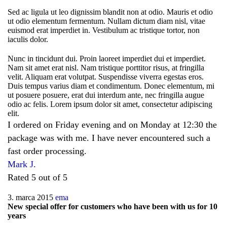
Sed ac ligula ut leo dignissim blandit non at odio. Mauris et odio
ut odio elementum fermentum. Nullam dictum diam nisl, vitae
euismod erat imperdiet in. Vestibulum ac tristique tortor, non
iaculis dolor.
Nunc in tincidunt dui. Proin laoreet imperdiet dui et imperdiet.
Nam sit amet erat nisl. Nam tristique porttitor risus, at fringilla
velit. Aliquam erat volutpat. Suspendisse viverra egestas eros.
Duis tempus varius diam et condimentum. Donec elementum, mi
ut posuere posuere, erat dui interdum ante, nec fringilla augue
odio ac felis. Lorem ipsum dolor sit amet, consectetur adipiscing
elit.
I ordered on Friday evening and on Monday at 12:30 the
package was with me. I have never encountered such a
fast order processing.
Mark J.
Rated 5 out of 5
3. marca 2015
ema
New special offer for customers who have been with us for 10
years