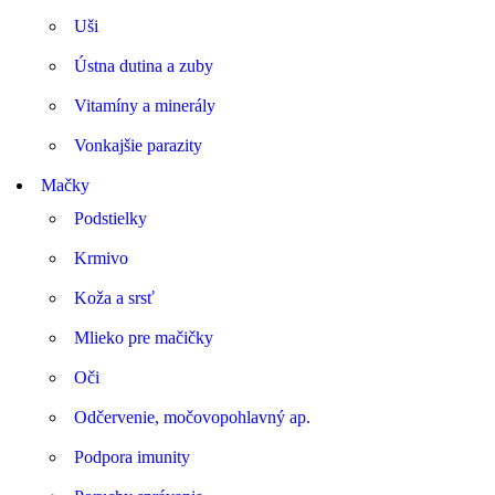
Uši
Ústna dutina a zuby
Vitamíny a minerály
Vonkajšie parazity
Mačky
Podstielky
Krmivo
Koža a srsť
Mlieko pre mačičky
Oči
Odčervenie, močovopohlavný ap.
Podpora imunity