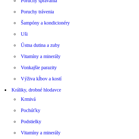
Poruchy správania
Poruchy trávenia
Šampóny a kondicionéry
Uši
Ústna dutina a zuby
Vitamíny a minerály
Vonkajšie parazity
Výživa kĺbov a kostí
Králiky, drobné hlodavce
Krmivá
Pochúťky
Podstielky
Vitamíny a minerály