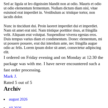
Sed ac ligula ut leo dignissim blandit non at odio. Mauris et odio
ut odio elementum fermentum. Nullam dictum diam nisl, vitae
euismod erat imperdiet in. Vestibulum ac tristique tortor, non
iaculis dolor.
Nunc in tincidunt dui. Proin laoreet imperdiet dui et imperdiet.
Nam sit amet erat nisl. Nam tristique porttitor risus, at fringilla
velit. Aliquam erat volutpat. Suspendisse viverra egestas eros.
Duis tempus varius diam et condimentum. Donec elementum, mi
ut posuere posuere, erat dui interdum ante, nec fringilla augue
odio ac felis. Lorem ipsum dolor sit amet, consectetur adipiscing
elit.
I ordered on Friday evening and on Monday at 12:30 the
package was with me. I have never encountered such a
fast order processing.
Mark J.
Rated 5 out of 5
Archív
august 2026
júl 2026