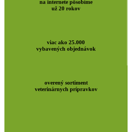
na internete pôsobíme
už 20 rokov
viac ako 25.000
vybavených objednávok
overený sortiment
veterinárnych prípravkov