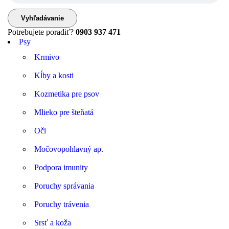
Potrebujete poradiť?
0903 937 471
Psy
Krmivo
Kĺby a kosti
Kozmetika pre psov
Mlieko pre šteňatá
Oči
Močovopohlavný ap.
Podpora imunity
Poruchy správania
Poruchy trávenia
Srsť a koža