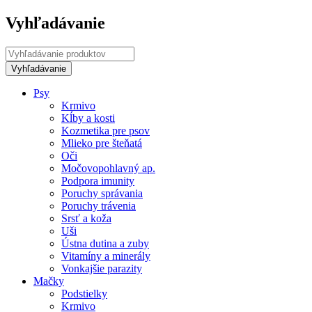
Vyhľadávanie
Psy
Krmivo
Kĺby a kosti
Kozmetika pre psov
Mlieko pre šteňatá
Oči
Močovopohlavný ap.
Podpora imunity
Poruchy správania
Poruchy trávenia
Srsť a koža
Uši
Ústna dutina a zuby
Vitamíny a minerály
Vonkajšie parazity
Mačky
Podstielky
Krmivo