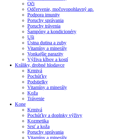
Oči
Odčervenie, močovopohlavný ap.
Podpora imunity
Poruchy správania
Poruchy trávenia
Šampóny a kondicionéry
Uši
Ústna dutina a zuby
Vitamíny a minerály
Vonkajšie parazity
Výživa kĺbov a kostí
Králiky, drobné hlodavce
Krmivá
Pochúťky
Podstielky
Vitamíny a minerály
Koža
Trávenie
Kone
Krmivá
Pochúťky a doplnky výživy
Kozmetika
Srsť a koža
Poruchy správania
Vitamíny a minerály