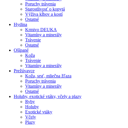
Poruchy trávenia
Starostlivosť o kopytá
Výživa kĺbov a kostí
Ostatné
Hydina
Krmivo DEUKA
Vitamíny a minerály
Trávenie
Ostatné
Ošípané
Koža
Trávenie
Vitamíny a minerály
Prežúvavce
Koža, srsť, mliečna žľaza
Poruchy trávenia
Vitamíny a minerály
Ostatné
Holuby, exotické vtáky, včely a plazy
Ryby
Holuby
Exotické vtáky
Včely
Plazy