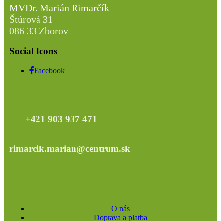
MVDr. Marián Rimarčík
Štúrová 31
086 33 Zborov
Social Icons
Facebook
+421 903 937 471
rimarcik.marian@centrum.sk
O nás
Doprava a platba