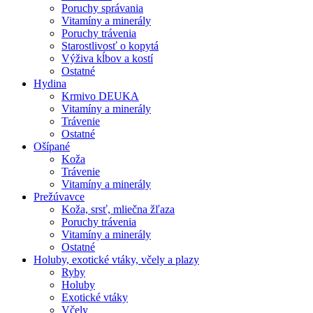
Poruchy správania
Vitamíny a minerály
Poruchy trávenia
Starostlivosť o kopytá
Výživa kĺbov a kostí
Ostatné
Hydina
Krmivo DEUKA
Vitamíny a minerály
Trávenie
Ostatné
Ošípané
Koža
Trávenie
Vitamíny a minerály
Prežúvavce
Koža, srsť, mliečna žľaza
Poruchy trávenia
Vitamíny a minerály
Ostatné
Holuby, exotické vtáky, včely a plazy
Ryby
Holuby
Exotické vtáky
Včely