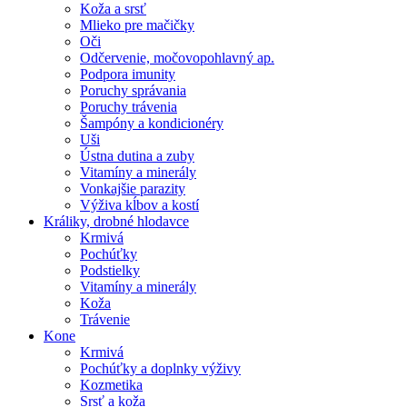
Koža a srsť
Mlieko pre mačičky
Oči
Odčervenie, močovopohlavný ap.
Podpora imunity
Poruchy správania
Poruchy trávenia
Šampóny a kondicionéry
Uši
Ústna dutina a zuby
Vitamíny a minerály
Vonkajšie parazity
Výživa kĺbov a kostí
Králiky, drobné hlodavce
Krmivá
Pochúťky
Podstielky
Vitamíny a minerály
Koža
Trávenie
Kone
Krmivá
Pochúťky a doplnky výživy
Kozmetika
Srsť a koža