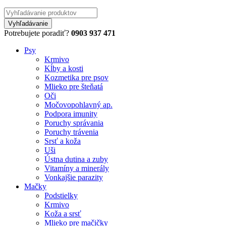
Potrebujete poradiť?
0903 937 471
Psy
Krmivo
Kĺby a kosti
Kozmetika pre psov
Mlieko pre šteňatá
Oči
Močovopohlavný ap.
Podpora imunity
Poruchy správania
Poruchy trávenia
Srsť a koža
Uši
Ústna dutina a zuby
Vitamíny a minerály
Vonkajšie parazity
Mačky
Podstielky
Krmivo
Koža a srsť
Mlieko pre mačičky