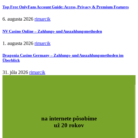
Top Free OnlyFans Account Guide: Access, Privacy & Premium Features
6. augusta 2026
rimarcik
NV Casino Online – Zahlungs- und Auszahlungsmethoden
1. augusta 2026
rimarcik
Dragonia Casino Germany – Zahlungs‑ und Auszahlungsmethoden im
Überblick
31. júla 2026
rimarcik
na internete pôsobíme
už 20 rokov