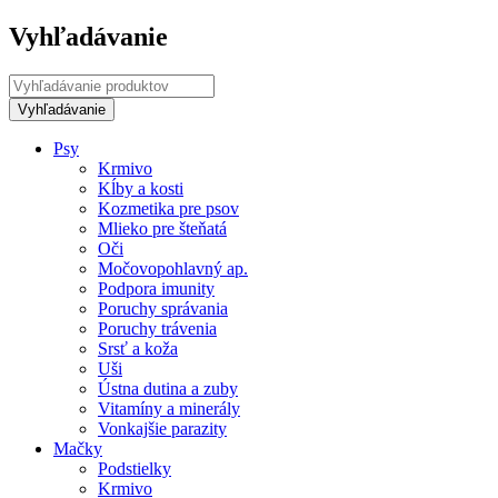
Vyhľadávanie
Psy
Krmivo
Kĺby a kosti
Kozmetika pre psov
Mlieko pre šteňatá
Oči
Močovopohlavný ap.
Podpora imunity
Poruchy správania
Poruchy trávenia
Srsť a koža
Uši
Ústna dutina a zuby
Vitamíny a minerály
Vonkajšie parazity
Mačky
Podstielky
Krmivo