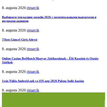
8. augusta 2026
rimarcik
Выбираем топ-казино онлайн 2026 с моментальными выплатами и
щедрыми акциями
8. augusta 2026
rimarcik
7Slots Güncel Giriş Adresi
8. augusta 2026
rimarcik
Online Casino BetMatch Magyar Játékosoknak – Élő Kaszinó és Osztós
Játékok
8. augusta 2026
rimarcik
1win Yüklə Android apk və iOS app 2026 Pulsuz Indir kazino
8. augusta 2026
rimarcik