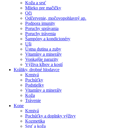
Koža a srsť
Mlieko pre mačičky
Oči
Odčervenie, močovopohlavný ap.
Podpora imunity
Poruchy správania
Poruchy trávenia
Šampóny a kondicionéry
Uši
Ústna dutina a zuby
Vitamíny a minerály
Vonkajšie parazity
Výživa kĺbov a kostí
Králiky, drobné hlodavce
Krmivá
Pochúťky
Podstielky
Vitamíny a minerály
Koža
Trávenie
Kone
Krmivá
Pochúťky a doplnky výživy
Kozmetika
Srsť a koža