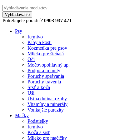
Potrebujete poradiť?
0903 937 471
Psy
Krmivo
Kĺby a kosti
Kozmetika pre psov
Mlieko pre šteňatá
Oči
Močovopohlavný ap.
Podpora imunity
Poruchy správania
Poruchy trávenia
Srsť a koža
Uši
Ústna dutina a zuby
Vitamíny a minerály
Vonkajšie parazity
Mačky
Podstielky
Krmivo
Koža a srsť
Mlieko pre mačičky