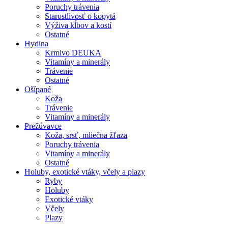
Poruchy trávenia
Starostlivosť o kopytá
Výživa kĺbov a kostí
Ostatné
Hydina
Krmivo DEUKA
Vitamíny a minerály
Trávenie
Ostatné
Ošípané
Koža
Trávenie
Vitamíny a minerály
Prežúvavce
Koža, srsť, mliečna žľaza
Poruchy trávenia
Vitamíny a minerály
Ostatné
Holuby, exotické vtáky, včely a plazy
Ryby
Holuby
Exotické vtáky
Včely
Plazy