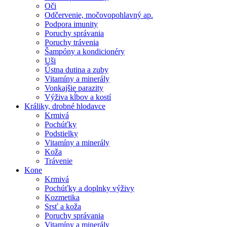
Oči
Odčervenie, močovopohlavný ap.
Podpora imunity
Poruchy správania
Poruchy trávenia
Šampóny a kondicionéry
Uši
Ústna dutina a zuby
Vitamíny a minerály
Vonkajšie parazity
Výživa kĺbov a kostí
Králiky, drobné hlodavce
Krmivá
Pochúťky
Podstielky
Vitamíny a minerály
Koža
Trávenie
Kone
Krmivá
Pochúťky a doplnky výživy
Kozmetika
Srsť a koža
Poruchy správania
Vitamíny a minerály