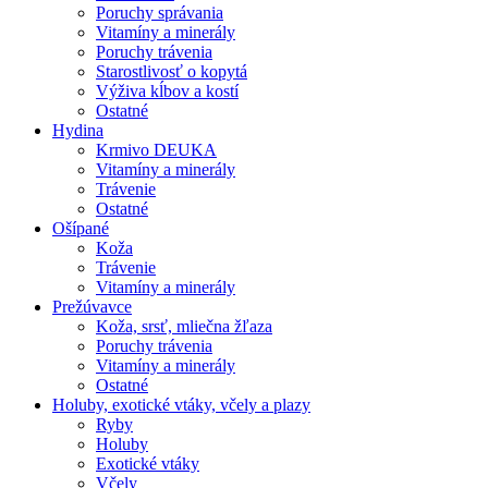
Poruchy správania
Vitamíny a minerály
Poruchy trávenia
Starostlivosť o kopytá
Výživa kĺbov a kostí
Ostatné
Hydina
Krmivo DEUKA
Vitamíny a minerály
Trávenie
Ostatné
Ošípané
Koža
Trávenie
Vitamíny a minerály
Prežúvavce
Koža, srsť, mliečna žľaza
Poruchy trávenia
Vitamíny a minerály
Ostatné
Holuby, exotické vtáky, včely a plazy
Ryby
Holuby
Exotické vtáky
Včely