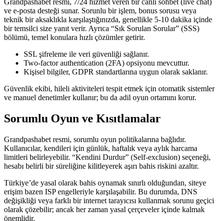
Grandpashabet resmi, 7/24 hizmet veren bir canlı sohbet (live chat)
ve e‑posta desteği sunar. Sorunlu bir işlem, bonus sorusu veya
teknik bir aksaklıkla karşılaştığınızda, genellikle 5‑10 dakika içinde
bir temsilci size yanıt verir. Ayrıca “Sık Sorulan Sorular” (SSS)
bölümü, temel konulara hızlı çözümler getirir.
SSL şifreleme ile veri güvenliği sağlanır.
Two‑factor authentication (2FA) opsiyonu mevcuttur.
Kişisel bilgiler, GDPR standartlarına uygun olarak saklanır.
Güvenlik ekibi, hileli aktiviteleri tespit etmek için otomatik sistemler
ve manuel denetimler kullanır; bu da adil oyun ortamını korur.
Sorumlu Oyun ve Kısıtlamalar
Grandpashabet resmi, sorumlu oyun politikalarına bağlıdır.
Kullanıcılar, kendileri için günlük, haftalık veya aylık harcama
limitleri belirleyebilir. “Kendini Durdur” (Self‑exclusion) seçeneği,
hesabı belirli bir süreliğine kilitleyerek aşırı bahis riskini azaltır.
Türkiye’de yasal olarak bahis oynamak sınırlı olduğundan, siteye
erişim bazen ISP engelleriyle karşılaşabilir. Bu durumda, DNS
değişikliği veya farklı bir internet tarayıcısı kullanmak sorunu geçici
olarak çözebilir; ancak her zaman yasal çerçeveler içinde kalmak
önemlidir.