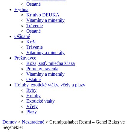
Ostatné
Hydina
Krmivo DEUKA
Vitamíny a minerály
Trávenie
Ostatné
Ošípané
Koža
Trávenie
Vitamíny a minerály
Prežúvavce
Koža, srsť, mliečna žľaza
Poruchy trávenia
Vitamíny a minerály
Ostatné
Holuby, exotické vtáky, včely a plazy
Ryby
Holuby
Exotické vtáky
Včely
Plazy
Domov
>
Nezaradené
>
Grandpashabet Resmi – Genel Bakış ve
Seçenekler