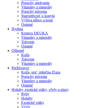
Poruchy správania
Vitamíny a minerály
Poruchy trávenia
Starostlivosť o kopytá
Výživa kĺbov a kostí
Ostatné
Hydina
Krmivo DEUKA
Vitamíny a minerály
Trávenie
Ostatné
Ošípané
Koža
Trávenie
Vitamíny a minerály
Prežúvavce
Koža, srsť, mliečna žľaza
Poruchy trávenia
Vitamíny a minerály
Ostatné
Holuby, exotické vtáky, včely a plazy
Ryby
Holuby
Exotické vtáky
Včely