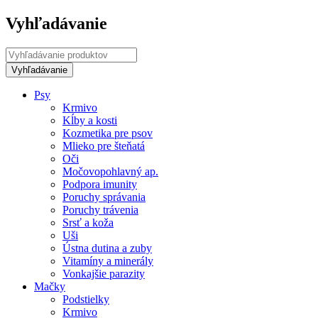
Vyhľadávanie
Psy
Krmivo
Kĺby a kosti
Kozmetika pre psov
Mlieko pre šteňatá
Oči
Močovopohlavný ap.
Podpora imunity
Poruchy správania
Poruchy trávenia
Srsť a koža
Uši
Ústna dutina a zuby
Vitamíny a minerály
Vonkajšie parazity
Mačky
Podstielky
Krmivo