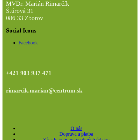
MVDr. Marián Rimarčík
Štúrová 31
086 33 Zborov
Social Icons
Facebook
+421 903 937 471
rimarcik.marian@centrum.sk
O nás
Doprava a platba
Zásady ochrany osobných údajov