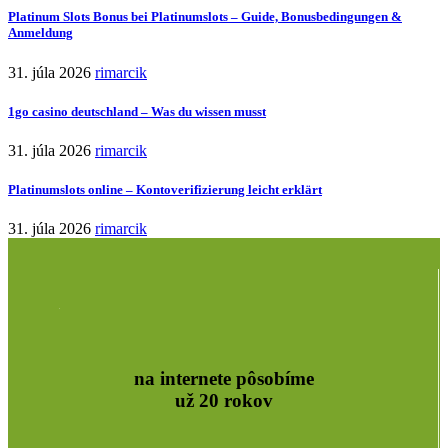
Platinum Slots Bonus bei Platinumslots – Guide, Bonusbedingungen &
Anmeldung
31. júla 2026
rimarcik
1go casino deutschland – Was du wissen musst
31. júla 2026
rimarcik
Platinumslots online – Kontoverifizierung leicht erklärt
31. júla 2026
rimarcik
na internete pôsobíme
už 20 rokov