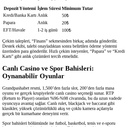
Depozit Yöntemi
İşlem Süresi
Minimum Tutar
Kredi/Banka Kartı
Anlık
50₺
Papara
Anlık
20₺
EFT/Havale
1‑2 iş günü
100₺
Çekim talepleri, “Finans” sekmesinden birkaç adımda gönderilir.
Destek ekibi, talebi onayladıktan sonra belirtilen ödeme yöntemi
üzerinden para gönderilir. Hızlı çekim isteyenler, “Papara” ve “Kredi
Kartı” gibi anlık çözümleri tercih etmelidir.
Canlı Casino ve Spor Bahisleri:
Oynanabilir Oyunlar
Grandpashabet resmi, 1,500’den fazla slot, 200’den fazla masa
oyunu ve gerçek krupiyelerle canlı casino seçeneği sunar. RTP
(Return to Player) oranları %96‑%98 civarında, bu da uzun vadede
oyuncuya avantaj sağlar. Canlı rulet, blackjack ve baccarat gibi
klasikler, yüksek çözünürlüklü akış ve çoklu kamera açılarıyla
gerçek bir kumarhane deneyimi verir.
Spor bahisleri bölümünde ise futbol, basketbol, tenis ve e‑sporu