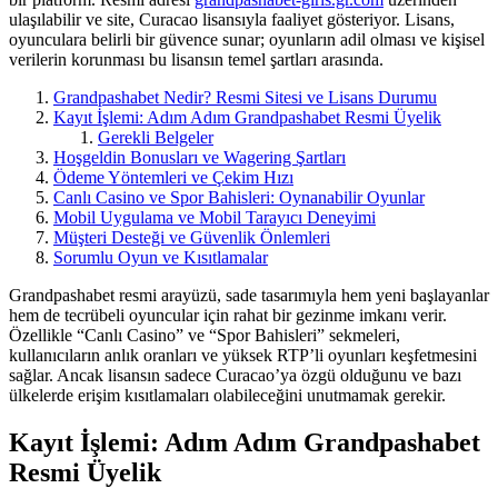
ulaşılabilir ve site, Curacao lisansıyla faaliyet gösteriyor. Lisans,
oyunculara belirli bir güvence sunar; oyunların adil olması ve kişisel
verilerin korunması bu lisansın temel şartları arasında.
Grandpashabet Nedir? Resmi Sitesi ve Lisans Durumu
Kayıt İşlemi: Adım Adım Grandpashabet Resmi Üyelik
Gerekli Belgeler
Hoşgeldin Bonusları ve Wagering Şartları
Ödeme Yöntemleri ve Çekim Hızı
Canlı Casino ve Spor Bahisleri: Oynanabilir Oyunlar
Mobil Uygulama ve Mobil Tarayıcı Deneyimi
Müşteri Desteği ve Güvenlik Önlemleri
Sorumlu Oyun ve Kısıtlamalar
Grandpashabet resmi arayüzü, sade tasarımıyla hem yeni başlayanlar
hem de tecrübeli oyuncular için rahat bir gezinme imkanı verir.
Özellikle “Canlı Casino” ve “Spor Bahisleri” sekmeleri,
kullanıcıların anlık oranları ve yüksek RTP’li oyunları keşfetmesini
sağlar. Ancak lisansın sadece Curacao’ya özgü olduğunu ve bazı
ülkelerde erişim kısıtlamaları olabileceğini unutmamak gerekir.
Kayıt İşlemi: Adım Adım Grandpashabet
Resmi Üyelik