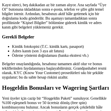
Kayıt süreci, beş dakikadan az bir zaman alıyor. Ana sayfada “Üye
Ol” butonuna tıkladıktan sonra e‑posta, telefon ve şifre gibi temel
bilgiler istenir. Ardından, hesabınızı aktif hâle getirmek için bir
doğrulama kodu gönderilir. Bu aşamayı tamamladıktan sonra
profilinizde “Kişisel Bilgiler” bölümüne giderek kimlik ve adres
kanıtı gibi belgeleri yüklemeniz gerekir.
Gerekli Belgeler
Kimlik fotokopisi (T.C. kimlik kartı, pasaport)
Adres kanıtı (son 3 aya ait fatura)
Ödeme yöntemi doğrulaması (banka ekstresi vb.)
Belgeler onaylandığında, hesabınız tamamen aktif olur ve bonus
tekliflerinden faydalanmaya başlayabilirsiniz. Grandpashabet resmi
olarak, KYC (Know Your Customer) prosedürleri sıkı bir şekilde
uygulanır; bu da sahte hesap riskini azaltır.
Hoşgeldin Bonusları ve Wagering Şartları
Yeni üyeler için cazip bir “Hoşgeldin Paketi” sunuluyor. Genellikle
%100 eşleşmeli bonus ve 50 ücretsiz dönüş (free spin)
kombinasyonu bulunur. Ancak bonusların gerçek çekilebilir hâle