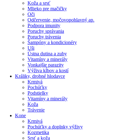
Koža a srsť
Mlieko pre mačičky
Oči
Odčervenie, močovopohlavný ap.
Podpora imunity
Poruchy správania
Poruchy trávenia
Šampóny a kondicionéry
Uši
Ústna dutina a zuby
Vitamíny a minerály
Vonkajšie parazity
Výživa kĺbov a kostí
Králiky, drobné hlodavce
Krmivá
Pochúťky
Podstielky
Vitamíny a minerály
Koža
Trávenie
Kone
Krmivá
Pochúťky a doplnky výživy
Kozmetika
Srsť a koža