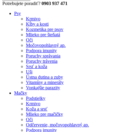
Potrebujete poradiť?
0903 937 471
Psy
Krmivo
Kĺby a kosti
Kozmetika pre psov
Mlieko pre šteňatá
Oči
Močovopohlavný ap.
Podpora imunity
Poruchy správania
Poruchy trávenia
Srsť a koža
Uši
Ústna dutina a zuby
Vitamíny a minerály
Vonkajšie parazity
Mačky
Podstielky
Krmivo
Koža a srsť
Mlieko pre mačičky
Oči
Odčervenie, močovopohlavný ap.
Podpora imunity