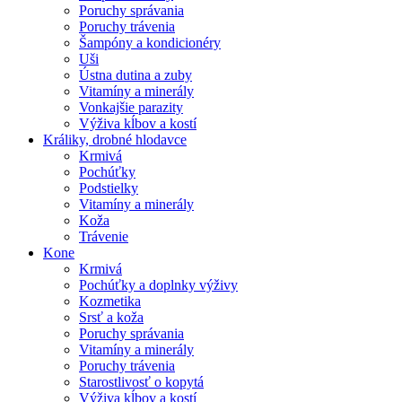
Poruchy správania
Poruchy trávenia
Šampóny a kondicionéry
Uši
Ústna dutina a zuby
Vitamíny a minerály
Vonkajšie parazity
Výživa kĺbov a kostí
Králiky, drobné hlodavce
Krmivá
Pochúťky
Podstielky
Vitamíny a minerály
Koža
Trávenie
Kone
Krmivá
Pochúťky a doplnky výživy
Kozmetika
Srsť a koža
Poruchy správania
Vitamíny a minerály
Poruchy trávenia
Starostlivosť o kopytá
Výživa kĺbov a kostí