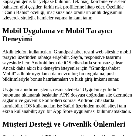
kapsayan geniş bir yelpaze bulunur. Tek maç, kombine ve sistem
bahisleri gibi çeşitler, farklı risk profillerine hitap eder. Özellikle
“Canlı Bahis” özelliği, maç sırasında oranların anlık değişimini
izleyerek stratejik hamleler yapma imkanı tanır.
Mobil Uygulama ve Mobil Tarayıcı
Deneyimi
Akıllı telefon kullanıcıları, Grandpashabet resmi web sitesine mobil
tarayıcı üzerinden rahatça erişebilir. Sayfa, responsive tasarımı
sayesinde hem Android hem de iOS cihazlarda sorunsuz çalışır.
Ancak daha akıcı bir deneyim isteyenler için “Grandpashabet
Mobil” adlı bir uygulama da mevcuttur; bu uygulama, push
bildirimleriyle bonus hatırlatmaları ve hızlı giriş imkanı sunar.
Uygulama indirme işlemi, resmi sitedeki “Uygulamayı İndir”
butonuna tıklanarak başlatılır. APK dosyası doğrudan site üzerinden
sağlanır ve güvenlik kontrolleri sonrası Android cihazlarda
kurulabilir. iOS kullanıcıları ise Safari üzerinden mobil siteyi tam
ekran kullanabilir; ayrı bir App Store uygulaması bulunmamaktadır.
Müşteri Desteği ve Güvenlik Önlemleri