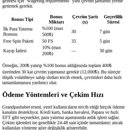
gelmesi için “wagering requirements” yani çevrim şartlarını yerine
getirmek gerekir.
Bonus
Çevrim Şartı
Geçerlilik
Bonus Tipi
Miktarı
(x)
Süresi
%100 (max
İlk Para Yatırma
30
7 gün
Bonusu
500₺)
Free Spin Paketi
50 FS
35
5 gün
10% (max
Kayıp İadesi
—
30 gün
200₺)
Örneğin, 200₺ yatırıp %100 bonus aldığınızda toplam 400₺
üzerinden 30 kat çevrim yapmanız gerekir (12.000₺). Bu süreçte
düşük volatiliteye sahip slotları tercih etmek, çevrimleri daha hızlı
tamamlamanıza yardımcı olur.
Ödeme Yöntemleri ve Çekim Hızı
Grandpashabet resmi, yerel kullanıcıların tercih ettiği birçok ödeme
kanalını destekliyor. Kredi kartı, banka havalesi, Papara ve hızlı
EFT gibi seçenekler, para yatırma aşamasında anlık işlem sağlar.
Çekim işlemleri ise genellikle 24‑48 saat içinde tamamlanır; ancak
kullanılan yönteme göre değişiklik gösterebilir.