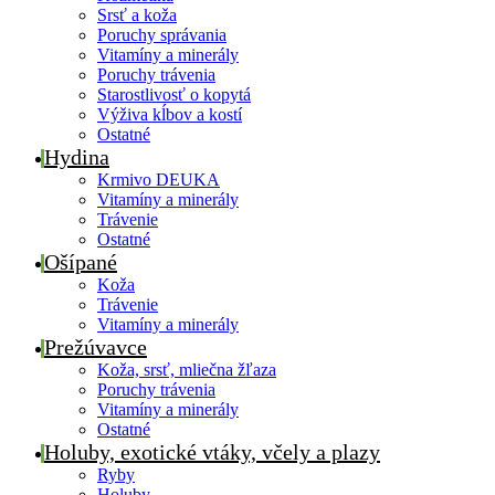
Srsť a koža
Poruchy správania
Vitamíny a minerály
Poruchy trávenia
Starostlivosť o kopytá
Výživa kĺbov a kostí
Ostatné
Hydina
Krmivo DEUKA
Vitamíny a minerály
Trávenie
Ostatné
Ošípané
Koža
Trávenie
Vitamíny a minerály
Prežúvavce
Koža, srsť, mliečna žľaza
Poruchy trávenia
Vitamíny a minerály
Ostatné
Holuby, exotické vtáky, včely a plazy
Ryby
Holuby