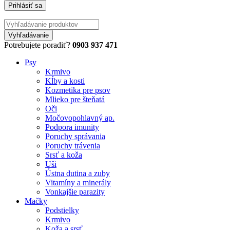
Potrebujete poradiť?
0903 937 471
Psy
Krmivo
Kĺby a kosti
Kozmetika pre psov
Mlieko pre šteňatá
Oči
Močovopohlavný ap.
Podpora imunity
Poruchy správania
Poruchy trávenia
Srsť a koža
Uši
Ústna dutina a zuby
Vitamíny a minerály
Vonkajšie parazity
Mačky
Podstielky
Krmivo
Koža a srsť