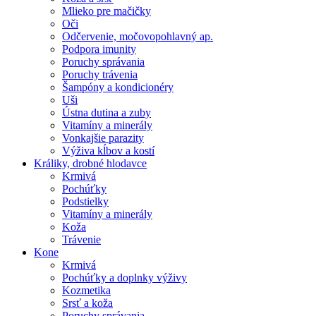
Mlieko pre mačičky
Oči
Odčervenie, močovopohlavný ap.
Podpora imunity
Poruchy správania
Poruchy trávenia
Šampóny a kondicionéry
Uši
Ústna dutina a zuby
Vitamíny a minerály
Vonkajšie parazity
Výživa kĺbov a kostí
Králiky, drobné hlodavce
Krmivá
Pochúťky
Podstielky
Vitamíny a minerály
Koža
Trávenie
Kone
Krmivá
Pochúťky a doplnky výživy
Kozmetika
Srsť a koža
Poruchy správania