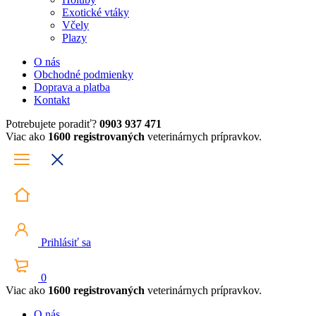
Exotické vtáky
Včely
Plazy
O nás
Obchodné podmienky
Doprava a platba
Kontakt
Potrebujete poradiť?
0903 937 471
Viac ako
1600 registrovaných
veterinárnych prípravkov.
Prihlásiť sa
0
Viac ako
1600 registrovaných
veterinárnych prípravkov.
O nás