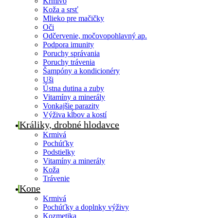
Krmivo
Koža a srsť
Mlieko pre mačičky
Oči
Odčervenie, močovopohlavný ap.
Podpora imunity
Poruchy správania
Poruchy trávenia
Šampóny a kondicionéry
Uši
Ústna dutina a zuby
Vitamíny a minerály
Vonkajšie parazity
Výživa kĺbov a kostí
Králiky, drobné hlodavce
Krmivá
Pochúťky
Podstielky
Vitamíny a minerály
Koža
Trávenie
Kone
Krmivá
Pochúťky a doplnky výživy
Kozmetika