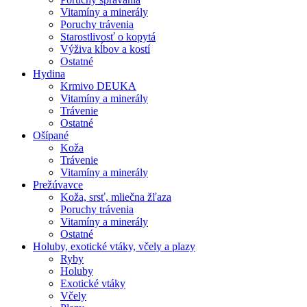
Vitamíny a minerály
Poruchy trávenia
Starostlivosť o kopytá
Výživa kĺbov a kostí
Ostatné
Hydina
Krmivo DEUKA
Vitamíny a minerály
Trávenie
Ostatné
Ošípané
Koža
Trávenie
Vitamíny a minerály
Prežúvavce
Koža, srsť, mliečna žľaza
Poruchy trávenia
Vitamíny a minerály
Ostatné
Holuby, exotické vtáky, včely a plazy
Ryby
Holuby
Exotické vtáky
Včely