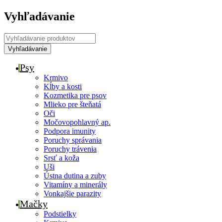
Vyhľadávanie
Psy
Krmivo
Kĺby a kosti
Kozmetika pre psov
Mlieko pre šteňatá
Oči
Močovopohlavný ap.
Podpora imunity
Poruchy správania
Poruchy trávenia
Srsť a koža
Uši
Ústna dutina a zuby
Vitamíny a minerály
Vonkajšie parazity
Mačky
Podstielky