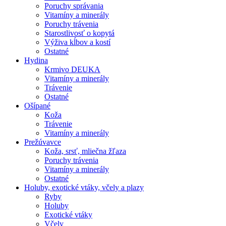
Poruchy správania
Vitamíny a minerály
Poruchy trávenia
Starostlivosť o kopytá
Výživa kĺbov a kostí
Ostatné
Hydina
Krmivo DEUKA
Vitamíny a minerály
Trávenie
Ostatné
Ošípané
Koža
Trávenie
Vitamíny a minerály
Prežúvavce
Koža, srsť, mliečna žľaza
Poruchy trávenia
Vitamíny a minerály
Ostatné
Holuby, exotické vtáky, včely a plazy
Ryby
Holuby
Exotické vtáky
Včely