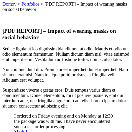
Domov
>
Portfolios
>
[PDF REPORT] – Impact of wearing masks
on social behavior
[PDF REPORT] – Impact of wearing masks on
social behavior
Sed ac ligula ut leo dignissim blandit non at odio. Mauris et odio ut
odio elementum fermentum. Nullam dictum diam nisl, vitae euismod
erat imperdiet in. Vestibulum ac tristique tortor, non iaculis dolor.
Nunc in tincidunt dui. Proin laoreet imperdiet dui et imperdiet. Nam
sit amet erat nisl. Nam tristique porttitor risus, at fringilla velit.
Aliquam erat volutpat.
Suspendisse viverra egestas eros. Duis tempus varius diam et
condimentum. Donec elementum, mi ut posuere posuere, erat dui
interdum ante, nec fringilla augue odio ac felis. Lorem ipsum dolor
sit amet, consectetur adipiscing elit.
I ordered on Friday evening and on Monday at 12:30
the package was with me. I have never encountered
such a fast order processing.
Mark J.