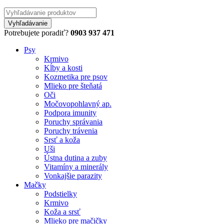
Potrebujete poradiť?
0903 937 471
Psy
Krmivo
Kĺby a kosti
Kozmetika pre psov
Mlieko pre šteňatá
Oči
Močovopohlavný ap.
Podpora imunity
Poruchy správania
Poruchy trávenia
Srsť a koža
Uši
Ústna dutina a zuby
Vitamíny a minerály
Vonkajšie parazity
Mačky
Podstielky
Krmivo
Koža a srsť
Mlieko pre mačičky