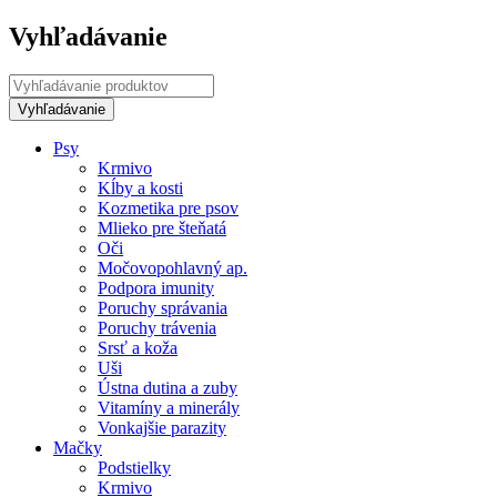
Vyhľadávanie
Psy
Krmivo
Kĺby a kosti
Kozmetika pre psov
Mlieko pre šteňatá
Oči
Močovopohlavný ap.
Podpora imunity
Poruchy správania
Poruchy trávenia
Srsť a koža
Uši
Ústna dutina a zuby
Vitamíny a minerály
Vonkajšie parazity
Mačky
Podstielky
Krmivo