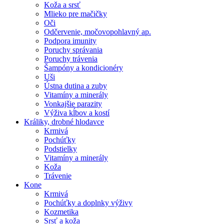
Koža a srsť
Mlieko pre mačičky
Oči
Odčervenie, močovopohlavný ap.
Podpora imunity
Poruchy správania
Poruchy trávenia
Šampóny a kondicionéry
Uši
Ústna dutina a zuby
Vitamíny a minerály
Vonkajšie parazity
Výživa kĺbov a kostí
Králiky, drobné hlodavce
Krmivá
Pochúťky
Podstielky
Vitamíny a minerály
Koža
Trávenie
Kone
Krmivá
Pochúťky a doplnky výživy
Kozmetika
Srsť a koža