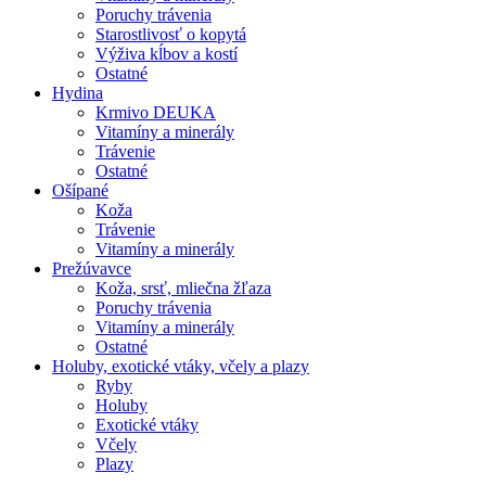
Poruchy trávenia
Starostlivosť o kopytá
Výživa kĺbov a kostí
Ostatné
Hydina
Krmivo DEUKA
Vitamíny a minerály
Trávenie
Ostatné
Ošípané
Koža
Trávenie
Vitamíny a minerály
Prežúvavce
Koža, srsť, mliečna žľaza
Poruchy trávenia
Vitamíny a minerály
Ostatné
Holuby, exotické vtáky, včely a plazy
Ryby
Holuby
Exotické vtáky
Včely
Plazy