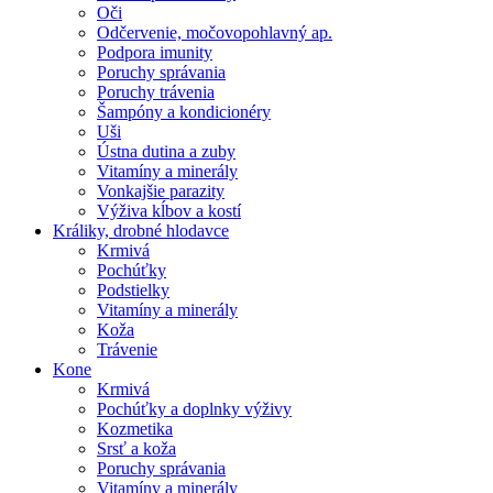
Oči
Odčervenie, močovopohlavný ap.
Podpora imunity
Poruchy správania
Poruchy trávenia
Šampóny a kondicionéry
Uši
Ústna dutina a zuby
Vitamíny a minerály
Vonkajšie parazity
Výživa kĺbov a kostí
Králiky, drobné hlodavce
Krmivá
Pochúťky
Podstielky
Vitamíny a minerály
Koža
Trávenie
Kone
Krmivá
Pochúťky a doplnky výživy
Kozmetika
Srsť a koža
Poruchy správania
Vitamíny a minerály