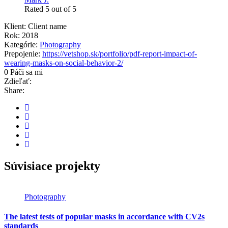
Rated 5 out of 5
Klient:
Client name
Rok:
2018
Kategórie:
Photography
Prepojenie:
https://vetshop.sk/portfolio/pdf-report-impact-of-
wearing-masks-on-social-behavior-2/
0 Páči sa mi
Zdieľať:
Share:
Súvisiace projekty
Photography
The latest tests of popular masks in accordance with CV2s
standards