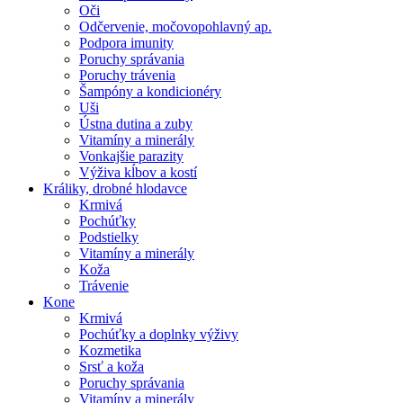
Oči
Odčervenie, močovopohlavný ap.
Podpora imunity
Poruchy správania
Poruchy trávenia
Šampóny a kondicionéry
Uši
Ústna dutina a zuby
Vitamíny a minerály
Vonkajšie parazity
Výživa kĺbov a kostí
Králiky, drobné hlodavce
Krmivá
Pochúťky
Podstielky
Vitamíny a minerály
Koža
Trávenie
Kone
Krmivá
Pochúťky a doplnky výživy
Kozmetika
Srsť a koža
Poruchy správania
Vitamíny a minerály