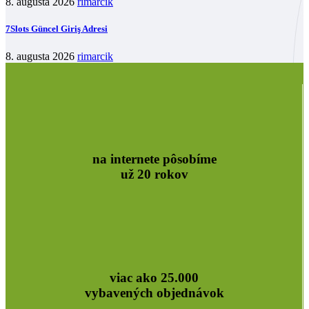
8. augusta 2026
rimarcik
7Slots Güncel Giriş Adresi
8. augusta 2026
rimarcik
na internete pôsobíme
už 20 rokov
viac ako 25.000
vybavených objednávok