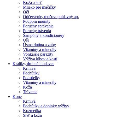
Koža a srsť
Mlieko pre mačičky
Oči
Odčervenie, močovopohlavný ap.
Podpora imunity
Poruchy správania
Poruchy trávenia
Šampóny a kondicionéry
Uši
Ústna dutina a zuby
Vitamíny a minerály
Vonkajšie parazity
Výživa kĺbov a kostí
Králiky, drobné hlodavce
Krmivá
Pochúťky
Podstielky
Vitamíny a minerály
Koža
Trávenie
Kone
Krmivá
Pochúťky a doplnky výživy
Kozmetika
Srsť a koža