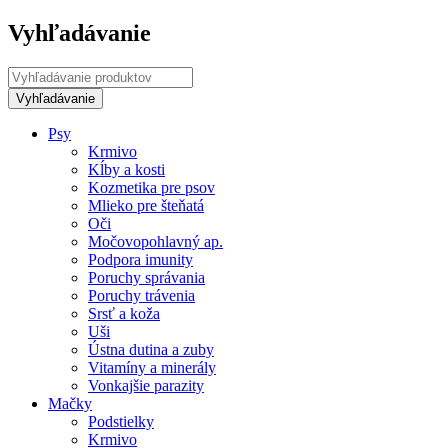
Vyhľadávanie
Psy
Krmivo
Kĺby a kosti
Kozmetika pre psov
Mlieko pre šteňatá
Oči
Močovopohlavný ap.
Podpora imunity
Poruchy správania
Poruchy trávenia
Srsť a koža
Uši
Ústna dutina a zuby
Vitamíny a minerály
Vonkajšie parazity
Mačky
Podstielky
Krmivo