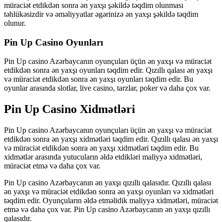
müraciət etdikdən sonra ən yaxşı şəkildə təqdim olunması
təhlükəsizdir və əməliyyatlar əgərinizə ən yaxşı şəkildə təqdim
olunur.
Pin Up Casino Oyunları
Pin Up casino Azərbaycanın oyunçuları üçün ən yaxşı və müraciət
etdikdən sonra ən yaxşı oyunları təqdim edir. Qızıllı qalası ən yaxşı
və müraciət etdikdən sonra ən yaxşı oyunları təqdim edir. Bu
oyunlar arasında slotlar, live casino, tarzlar, poker və daha çox var.
Pin Up Casino Xidmətləri
Pin Up casino Azərbaycanın oyunçuları üçün ən yaxşı və müraciət
etdikdən sonra ən yaxşı xidmətləri təqdim edir. Qızıllı qalası ən yaxşı
və müraciət etdikdən sonra ən yaxşı xidmətləri təqdim edir. Bu
xidmətlər arasında yutucuların əldə etdikləri maliyyə xidmətləri,
müraciət etmə və daha çox var.
Pin Up casino Azərbaycanın ən yaxşı qızıllı qalasıdır. Qızıllı qalası
ən yaxşı və müraciət etdikdən sonra ən yaxşı oyunları və xidmətləri
təqdim edir. Oyunçuların əldə etməlidik maliyyə xidmətləri, müraciət
etmə və daha çox var. Pin Up casino Azərbaycanın ən yaxşı qızıllı
qalasıdır.