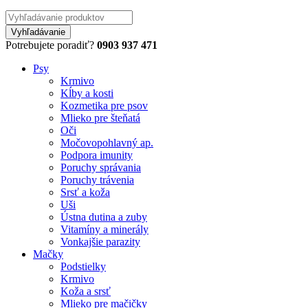
Potrebujete poradiť?
0903 937 471
Psy
Krmivo
Kĺby a kosti
Kozmetika pre psov
Mlieko pre šteňatá
Oči
Močovopohlavný ap.
Podpora imunity
Poruchy správania
Poruchy trávenia
Srsť a koža
Uši
Ústna dutina a zuby
Vitamíny a minerály
Vonkajšie parazity
Mačky
Podstielky
Krmivo
Koža a srsť
Mlieko pre mačičky