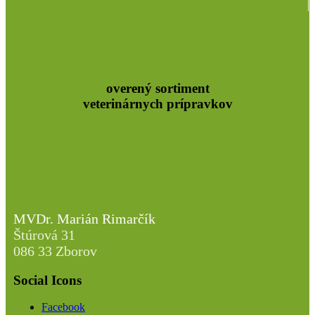
overený sortiment
veterinárnych prípravkov
MVDr. Marián Rimarčík
Štúrová 31
086 33 Zborov
Social Icons
Facebook