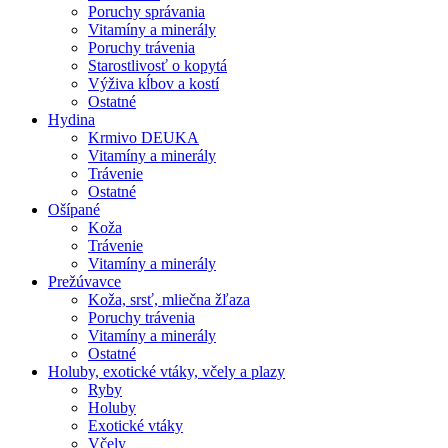
Poruchy správania
Vitamíny a minerály
Poruchy trávenia
Starostlivosť o kopytá
Výživa kĺbov a kostí
Ostatné
Hydina
Krmivo DEUKA
Vitamíny a minerály
Trávenie
Ostatné
Ošípané
Koža
Trávenie
Vitamíny a minerály
Prežúvavce
Koža, srsť, mliečna žľaza
Poruchy trávenia
Vitamíny a minerály
Ostatné
Holuby, exotické vtáky, včely a plazy
Ryby
Holuby
Exotické vtáky
Včely