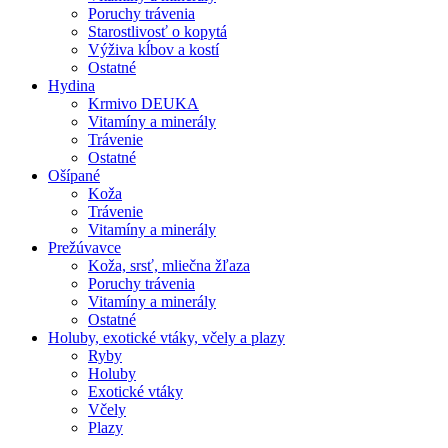
Poruchy trávenia
Starostlivosť o kopytá
Výživa kĺbov a kostí
Ostatné
Hydina
Krmivo DEUKA
Vitamíny a minerály
Trávenie
Ostatné
Ošípané
Koža
Trávenie
Vitamíny a minerály
Prežúvavce
Koža, srsť, mliečna žľaza
Poruchy trávenia
Vitamíny a minerály
Ostatné
Holuby, exotické vtáky, včely a plazy
Ryby
Holuby
Exotické vtáky
Včely
Plazy