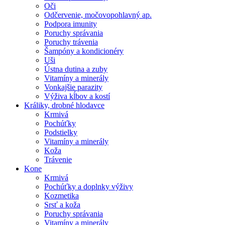
Oči
Odčervenie, močovopohlavný ap.
Podpora imunity
Poruchy správania
Poruchy trávenia
Šampóny a kondicionéry
Uši
Ústna dutina a zuby
Vitamíny a minerály
Vonkajšie parazity
Výživa kĺbov a kostí
Králiky, drobné hlodavce
Krmivá
Pochúťky
Podstielky
Vitamíny a minerály
Koža
Trávenie
Kone
Krmivá
Pochúťky a doplnky výživy
Kozmetika
Srsť a koža
Poruchy správania
Vitamíny a minerály