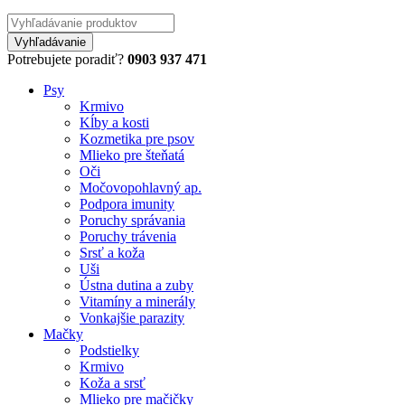
Potrebujete poradiť?
0903 937 471
Psy
Krmivo
Kĺby a kosti
Kozmetika pre psov
Mlieko pre šteňatá
Oči
Močovopohlavný ap.
Podpora imunity
Poruchy správania
Poruchy trávenia
Srsť a koža
Uši
Ústna dutina a zuby
Vitamíny a minerály
Vonkajšie parazity
Mačky
Podstielky
Krmivo
Koža a srsť
Mlieko pre mačičky