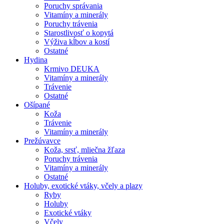
Poruchy správania
Vitamíny a minerály
Poruchy trávenia
Starostlivosť o kopytá
Výživa kĺbov a kostí
Ostatné
Hydina
Krmivo DEUKA
Vitamíny a minerály
Trávenie
Ostatné
Ošípané
Koža
Trávenie
Vitamíny a minerály
Prežúvavce
Koža, srsť, mliečna žľaza
Poruchy trávenia
Vitamíny a minerály
Ostatné
Holuby, exotické vtáky, včely a plazy
Ryby
Holuby
Exotické vtáky
Včely