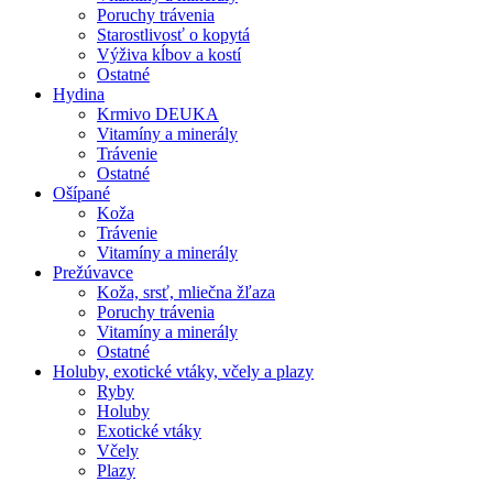
Poruchy trávenia
Starostlivosť o kopytá
Výživa kĺbov a kostí
Ostatné
Hydina
Krmivo DEUKA
Vitamíny a minerály
Trávenie
Ostatné
Ošípané
Koža
Trávenie
Vitamíny a minerály
Prežúvavce
Koža, srsť, mliečna žľaza
Poruchy trávenia
Vitamíny a minerály
Ostatné
Holuby, exotické vtáky, včely a plazy
Ryby
Holuby
Exotické vtáky
Včely
Plazy