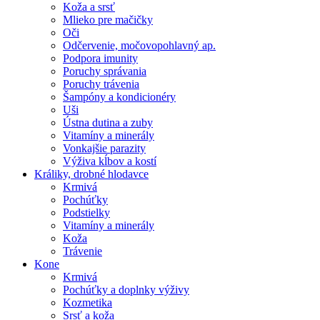
Koža a srsť
Mlieko pre mačičky
Oči
Odčervenie, močovopohlavný ap.
Podpora imunity
Poruchy správania
Poruchy trávenia
Šampóny a kondicionéry
Uši
Ústna dutina a zuby
Vitamíny a minerály
Vonkajšie parazity
Výživa kĺbov a kostí
Králiky, drobné hlodavce
Krmivá
Pochúťky
Podstielky
Vitamíny a minerály
Koža
Trávenie
Kone
Krmivá
Pochúťky a doplnky výživy
Kozmetika
Srsť a koža