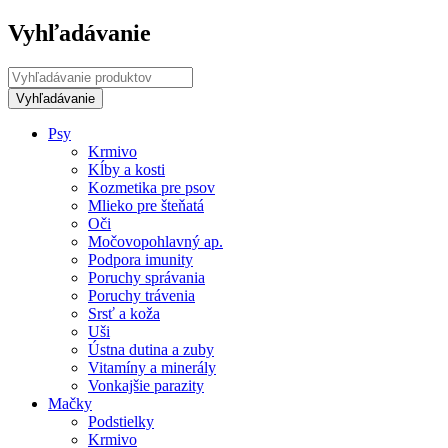
Vyhľadávanie
Psy
Krmivo
Kĺby a kosti
Kozmetika pre psov
Mlieko pre šteňatá
Oči
Močovopohlavný ap.
Podpora imunity
Poruchy správania
Poruchy trávenia
Srsť a koža
Uši
Ústna dutina a zuby
Vitamíny a minerály
Vonkajšie parazity
Mačky
Podstielky
Krmivo