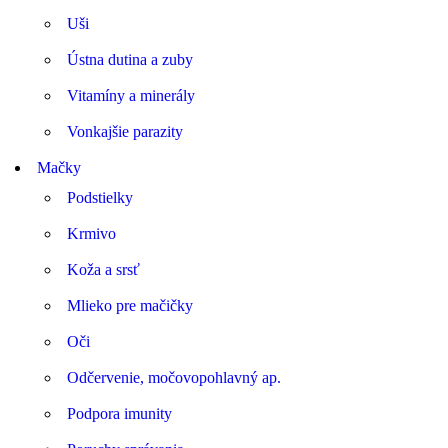
Uši
Ústna dutina a zuby
Vitamíny a minerály
Vonkajšie parazity
Mačky
Podstielky
Krmivo
Koža a srsť
Mlieko pre mačičky
Oči
Odčervenie, močovopohlavný ap.
Podpora imunity