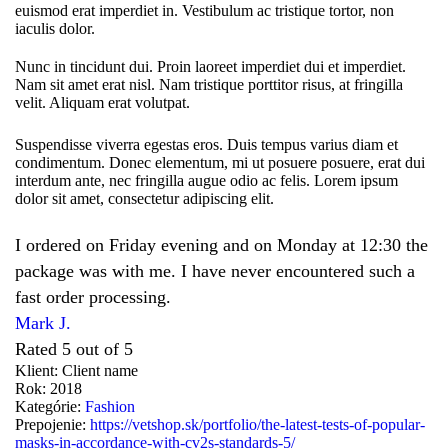
euismod erat imperdiet in. Vestibulum ac tristique tortor, non
iaculis dolor.
Nunc in tincidunt dui. Proin laoreet imperdiet dui et imperdiet.
Nam sit amet erat nisl. Nam tristique porttitor risus, at fringilla
velit. Aliquam erat volutpat.
Suspendisse viverra egestas eros. Duis tempus varius diam et
condimentum. Donec elementum, mi ut posuere posuere, erat dui
interdum ante, nec fringilla augue odio ac felis. Lorem ipsum
dolor sit amet, consectetur adipiscing elit.
I ordered on Friday evening and on Monday at 12:30 the
package was with me. I have never encountered such a
fast order processing.
Mark J.
Rated 5 out of 5
Klient:
Client name
Rok:
2018
Kategórie:
Fashion
Prepojenie:
https://vetshop.sk/portfolio/the-latest-tests-of-popular-
masks-in-accordance-with-cv2s-standards-5/