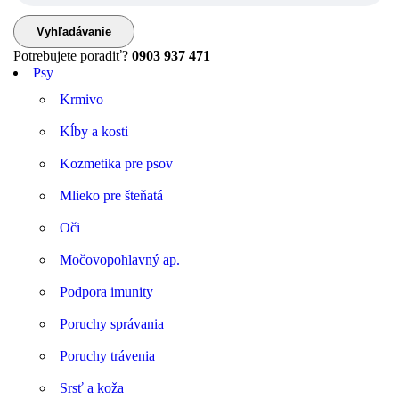
Potrebujete poradiť?
0903 937 471
Psy
Krmivo
Kĺby a kosti
Kozmetika pre psov
Mlieko pre šteňatá
Oči
Močovopohlavný ap.
Podpora imunity
Poruchy správania
Poruchy trávenia
Srsť a koža