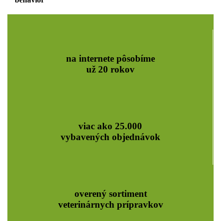
na internete pôsobíme
už 20 rokov
viac ako 25.000
vybavených objednávok
overený sortiment
veterinárnych prípravkov