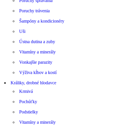
Poruchy správania
Poruchy trávenia
Šampóny a kondicionéry
Uši
Ústna dutina a zuby
Vitamíny a minerály
Vonkajšie parazity
Výživa kĺbov a kostí
Králiky, drobné hlodavce
Krmivá
Pochúťky
Podstielky
Vitamíny a minerály