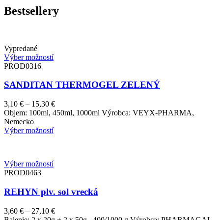
Bestsellery
Vypredané
Výber možností
PROD0316
SANDITAN THERMOGEL ZELENÝ
Price
3,10
€
–
15,30
€
range:
Objem: 100ml, 450ml, 1000ml Výrobca: VEYX-PHARMA,
3,10 €
Nemecko
through
Výber možností
15,30 €
Výber možností
PROD0463
REHYN plv. sol vrecká
Price
3,60
€
–
27,10
€
range:
Balenie: 2 x 20g + 2 x 50g, 400/1000 g Výrobca: PHARMAGAL,