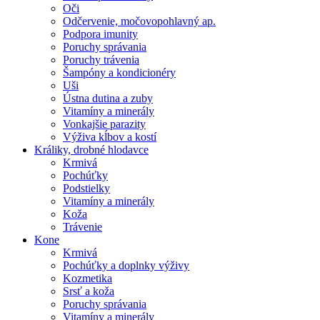
Oči
Odčervenie, močovopohlavný ap.
Podpora imunity
Poruchy správania
Poruchy trávenia
Šampóny a kondicionéry
Uši
Ústna dutina a zuby
Vitamíny a minerály
Vonkajšie parazity
Výživa kĺbov a kostí
Králiky, drobné hlodavce
Krmivá
Pochúťky
Podstielky
Vitamíny a minerály
Koža
Trávenie
Kone
Krmivá
Pochúťky a doplnky výživy
Kozmetika
Srsť a koža
Poruchy správania
Vitamíny a minerály