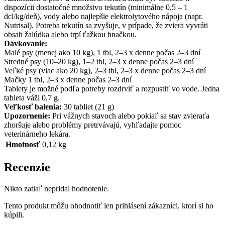
dispozícii dostatočné množstvo tekutín (minimálne 0,5 – 1
dcl/kg/deň), vody alebo najlepšie elektrolytového nápoja (napr.
Nutrisal). Potreba tekutín sa zvyšuje, v prípade, že zviera vyvráti
obsah žalúdka alebo trpí ťažkou hnačkou.
Dávkovanie:
Malé psy (menej ako 10 kg), 1 tbl, 2–3 x denne počas 2–3 dní
Stredné psy (10–20 kg), 1–2 tbl, 2–3 x denne počas 2–3 dní
Veľké psy (viac ako 20 kg), 2–3 tbl, 2–3 x denne počas 2–3 dní
Mačky 1 tbl, 2–3 x denne počas 2–3 dní
Tablety je možné podľa potreby rozdrviť a rozpustiť vo vode. Jedna
tableta váži 0,7 g.
Veľkosť balenia:
30 tabliet (21 g)
Upozornenie:
Pri vážnych stavoch alebo pokiaľ sa stav zvieraťa
zhoršuje alebo problémy pretrvávajú, vyhľadajte pomoc
veterinárneho lekára.
Hmotnosť
0,12 kg
Recenzie
Nikto zatiaľ nepridal hodnotenie.
Tento produkt môžu ohodnotiť len prihlásení zákazníci, ktorí si ho
kúpili.