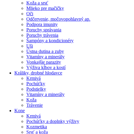
Koža a srsť
Mlieko pre mačičky
Oči
Odčervenie, močovopohlavný ap.
Podpora imunity
Poruchy správania
Poruchy trávenia
Šampóny a kondicionéry
Uši
Ústna dutina a zuby
Vitamíny a minerály
Vonkajšie parazity
Výživa kĺbov a kostí
Králiky, drobné hlodavce
Krmivá
Pochúťky
Podstielky
Vitamíny a minerály
Koža
Trávenie
Kone
Krmivá
Pochúťky a doplnky výživy
Kozmetika
Srsť a koža