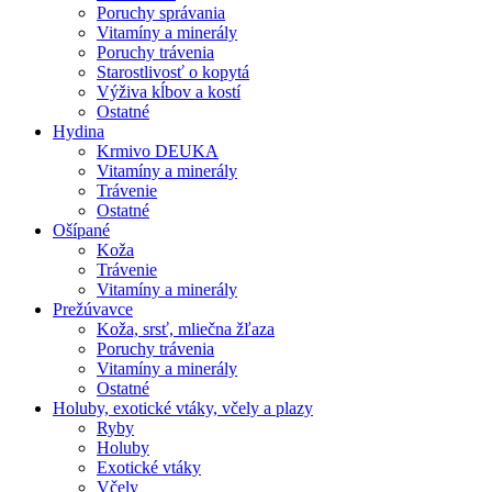
Poruchy správania
Vitamíny a minerály
Poruchy trávenia
Starostlivosť o kopytá
Výživa kĺbov a kostí
Ostatné
Hydina
Krmivo DEUKA
Vitamíny a minerály
Trávenie
Ostatné
Ošípané
Koža
Trávenie
Vitamíny a minerály
Prežúvavce
Koža, srsť, mliečna žľaza
Poruchy trávenia
Vitamíny a minerály
Ostatné
Holuby, exotické vtáky, včely a plazy
Ryby
Holuby
Exotické vtáky
Včely