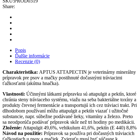
SKU:
PROD0319
quantity
Share:
Popis
Ďalšie informácie
Recenzie (0)
Charakteristika:
APTUS ATTAPECTIN je veterinárny minerálny
prípravok pre psov a mačky postihnuté dočasnými tráviacimi
ťažkosťami (akútna hnačka).
Vlastnosti:
Účinnými látkami prípravku sú attapulgit a pektín, ktoré
chránia steny tráviaceho systému, viažu na seba bakteriálne toxíny a
produkty črevnej fermentácie a transportujú ich cez tráviaci trakt. Pri
dlhodobom používaní môžu attapulgit a pektín viazať i užitočné
substancie, napr. súbežne podávané lieky, vitamíny a železo. Preto
sa neodporúča podávať prípravok skôr než tri hodiny po medikácii.
Zloženie:
Attapulgit 49,6%, vehikulum 41,6%, pektín (E 440) 8,8%
Návod na použitie:
Prípravok sa používa pri dočasných tráviacich
ťažkostiach u psov a mačiek. Zvieraťu musí byť súčasne k