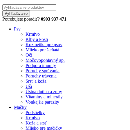
Potrebujete poradiť?
0903 937 471
Psy
Krmivo
Kĺby a kosti
Kozmetika pre psov
Mlieko pre šteňatá
Oči
Močovopohlavný ap.
Podpora imunity
Poruchy správania
Poruchy trávenia
Srsť a koža
Uši
Ústna dutina a zuby
Vitamíny a minerály
Vonkajšie parazity
Mačky
Podstielky
Krmivo
Koža a srsť
Mlieko pre mačičky