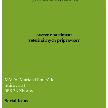
overený sortiment
veterinárnych prípravkov
MVDr. Marián Rimarčík
Štúrová 31
086 33 Zborov
Social Icons