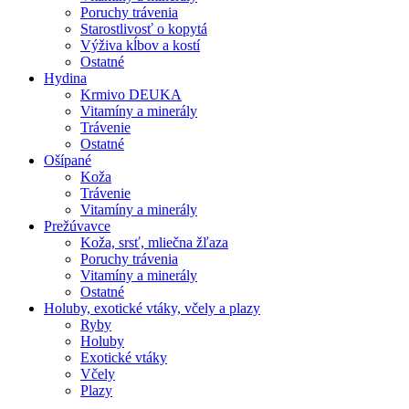
Poruchy trávenia
Starostlivosť o kopytá
Výživa kĺbov a kostí
Ostatné
Hydina
Krmivo DEUKA
Vitamíny a minerály
Trávenie
Ostatné
Ošípané
Koža
Trávenie
Vitamíny a minerály
Prežúvavce
Koža, srsť, mliečna žľaza
Poruchy trávenia
Vitamíny a minerály
Ostatné
Holuby, exotické vtáky, včely a plazy
Ryby
Holuby
Exotické vtáky
Včely
Plazy