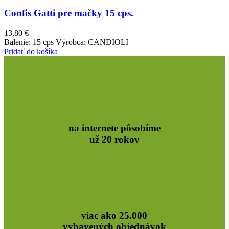
Confis Gatti pre mačky 15 cps.
13,80
€
Balenie: 15 cps Výrobca: CANDIOLI
Pridať do košíka
na internete pôsobíme
už 20 rokov
viac ako 25.000
vybavených objednávok