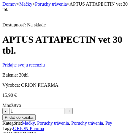
Domov
>
Mačky
>
Poruchy trávenia
>
APTUS ATTAPECTIN vet 30
tbl.
Dostupnosť:
Na sklade
APTUS ATTAPECTIN vet 30
tbl.
Pridajte svoju recenziu
Balenie: 30tbl
Výrobca: ORION PHARMA
15,90
€
Množstvo
APTUS
ATTAPECTIN
Pridať do košíka
vet
Kategórie:
Mačky
,
Poruchy trávenia
,
Poruchy trávenia
,
Psy
30
Tagy:
ORION Pharma
tbl.