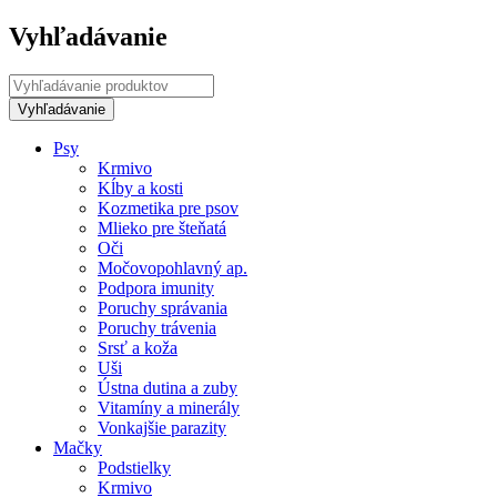
Vyhľadávanie
Psy
Krmivo
Kĺby a kosti
Kozmetika pre psov
Mlieko pre šteňatá
Oči
Močovopohlavný ap.
Podpora imunity
Poruchy správania
Poruchy trávenia
Srsť a koža
Uši
Ústna dutina a zuby
Vitamíny a minerály
Vonkajšie parazity
Mačky
Podstielky
Krmivo