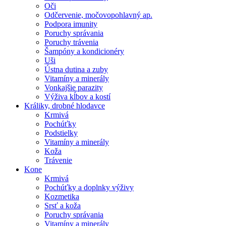
Oči
Odčervenie, močovopohlavný ap.
Podpora imunity
Poruchy správania
Poruchy trávenia
Šampóny a kondicionéry
Uši
Ústna dutina a zuby
Vitamíny a minerály
Vonkajšie parazity
Výživa kĺbov a kostí
Králiky, drobné hlodavce
Krmivá
Pochúťky
Podstielky
Vitamíny a minerály
Koža
Trávenie
Kone
Krmivá
Pochúťky a doplnky výživy
Kozmetika
Srsť a koža
Poruchy správania
Vitamíny a minerály