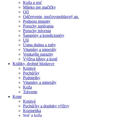
Koža a srsť
Mlieko pre mačičky
Oči
Odčervenie, močovopohlavný ap.
Podpora imunity
Poruchy správania
Poruchy trávenia
Šampóny a kondicionéry
Uši
Ústna dutina a zuby
Vitamíny a minerály
Vonkajšie parazity
Výživa kĺbov a kostí
Králiky, drobné hlodavce
Krmivá
Pochúťky
Podstielky
Vitamíny a minerály
Koža
Trávenie
Kone
Krmivá
Pochúťky a doplnky výživy
Kozmetika
Srsť a koža