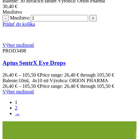
Balenie: 30 žuvacich tabliet Výrobca: Orion Pharma
30,40
€
Množstvo
Množstvo
Pridať do košíka
Výber možností
PROD3498
Aptus SentrX Eye Drops
26,40
€
–
105,50
€
Price range: 26,40 € through 105,50 €
Balenie:10ml, 4x10 ml Výrobca: ORION PHARMA
26,40
€
–
105,50
€
Price range: 26,40 € through 105,50 €
Výber možností
1
2
→