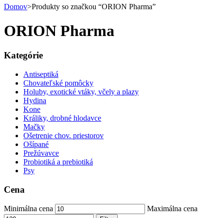
Domov
>
Produkty so značkou “ORION Pharma”
ORION Pharma
Kategórie
Antiseptiká
Chovateľské pomôcky
Holuby, exotické vtáky, včely a plazy
Hydina
Kone
Králiky, drobné hlodavce
Mačky
Ošetrenie chov. priestorov
Ošípané
Prežúvavce
Probiotiká a prebiotiká
Psy
Cena
Minimálna cena
Maximálna cena