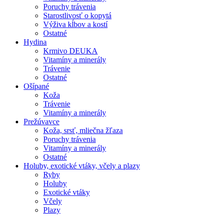
Poruchy trávenia
Starostlivosť o kopytá
Výživa kĺbov a kostí
Ostatné
Hydina
Krmivo DEUKA
Vitamíny a minerály
Trávenie
Ostatné
Ošípané
Koža
Trávenie
Vitamíny a minerály
Prežúvavce
Koža, srsť, mliečna žľaza
Poruchy trávenia
Vitamíny a minerály
Ostatné
Holuby, exotické vtáky, včely a plazy
Ryby
Holuby
Exotické vtáky
Včely
Plazy