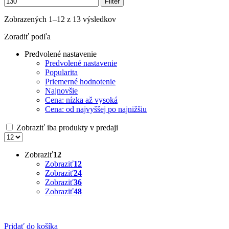
Filter
Zobrazených 1–12 z 13 výsledkov
Zoradiť podľa
Predvolené nastavenie
Predvolené nastavenie
Popularita
Priemerné hodnotenie
Najnovšie
Cena: nízka až vysoká
Cena: od najvyššej po najnižšiu
Zobraziť iba produkty v predaji
Zobraziť
12
Zobraziť
12
Zobraziť
24
Zobraziť
36
Zobraziť
48
Pridať do košíka