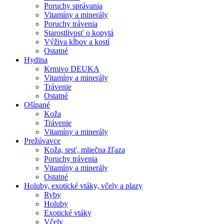
Poruchy správania
Vitamíny a minerály
Poruchy trávenia
Starostlivosť o kopytá
Výživa kĺbov a kostí
Ostatné
Hydina
Krmivo DEUKA
Vitamíny a minerály
Trávenie
Ostatné
Ošípané
Koža
Trávenie
Vitamíny a minerály
Prežúvavce
Koža, srsť, mliečna žľaza
Poruchy trávenia
Vitamíny a minerály
Ostatné
Holuby, exotické vtáky, včely a plazy
Ryby
Holuby
Exotické vtáky
Včely