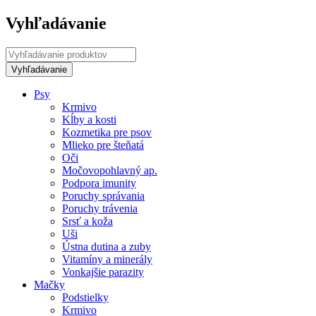
Vyhľadávanie
Psy
Krmivo
Kĺby a kosti
Kozmetika pre psov
Mlieko pre šteňatá
Oči
Močovopohlavný ap.
Podpora imunity
Poruchy správania
Poruchy trávenia
Srsť a koža
Uši
Ústna dutina a zuby
Vitamíny a minerály
Vonkajšie parazity
Mačky
Podstielky
Krmivo