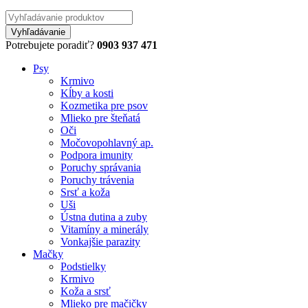
Potrebujete poradiť?
0903 937 471
Psy
Krmivo
Kĺby a kosti
Kozmetika pre psov
Mlieko pre šteňatá
Oči
Močovopohlavný ap.
Podpora imunity
Poruchy správania
Poruchy trávenia
Srsť a koža
Uši
Ústna dutina a zuby
Vitamíny a minerály
Vonkajšie parazity
Mačky
Podstielky
Krmivo
Koža a srsť
Mlieko pre mačičky