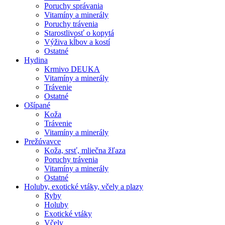
Poruchy správania
Vitamíny a minerály
Poruchy trávenia
Starostlivosť o kopytá
Výživa kĺbov a kostí
Ostatné
Hydina
Krmivo DEUKA
Vitamíny a minerály
Trávenie
Ostatné
Ošípané
Koža
Trávenie
Vitamíny a minerály
Prežúvavce
Koža, srsť, mliečna žľaza
Poruchy trávenia
Vitamíny a minerály
Ostatné
Holuby, exotické vtáky, včely a plazy
Ryby
Holuby
Exotické vtáky
Včely