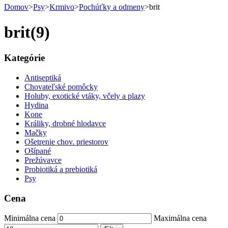
Domov
>
Psy
>
Krmivo
>
Pochúťky a odmeny
>
brit
brit
(9)
Kategórie
Antiseptiká
Chovateľské pomôcky
Holuby, exotické vtáky, včely a plazy
Hydina
Kone
Králiky, drobné hlodavce
Mačky
Ošetrenie chov. priestorov
Ošípané
Prežúvavce
Probiotiká a prebiotiká
Psy
Cena
Minimálna cena
Maximálna cena