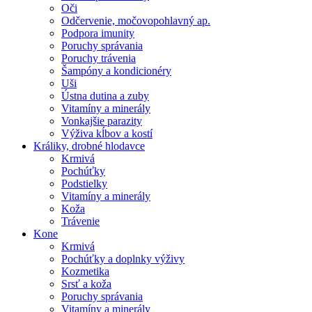
Oči
Odčervenie, močovopohlavný ap.
Podpora imunity
Poruchy správania
Poruchy trávenia
Šampóny a kondicionéry
Uši
Ústna dutina a zuby
Vitamíny a minerály
Vonkajšie parazity
Výživa kĺbov a kostí
Králiky, drobné hlodavce
Krmivá
Pochúťky
Podstielky
Vitamíny a minerály
Koža
Trávenie
Kone
Krmivá
Pochúťky a doplnky výživy
Kozmetika
Srsť a koža
Poruchy správania
Vitamíny a minerály