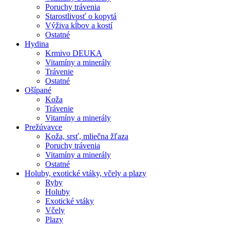
Poruchy trávenia
Starostlivosť o kopytá
Výživa kĺbov a kostí
Ostatné
Hydina
Krmivo DEUKA
Vitamíny a minerály
Trávenie
Ostatné
Ošípané
Koža
Trávenie
Vitamíny a minerály
Prežúvavce
Koža, srsť, mliečna žľaza
Poruchy trávenia
Vitamíny a minerály
Ostatné
Holuby, exotické vtáky, včely a plazy
Ryby
Holuby
Exotické vtáky
Včely
Plazy