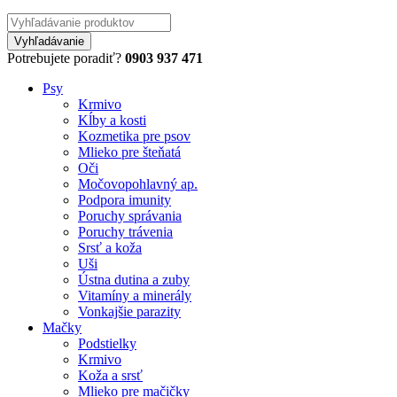
Potrebujete poradiť?
0903 937 471
Psy
Krmivo
Kĺby a kosti
Kozmetika pre psov
Mlieko pre šteňatá
Oči
Močovopohlavný ap.
Podpora imunity
Poruchy správania
Poruchy trávenia
Srsť a koža
Uši
Ústna dutina a zuby
Vitamíny a minerály
Vonkajšie parazity
Mačky
Podstielky
Krmivo
Koža a srsť
Mlieko pre mačičky