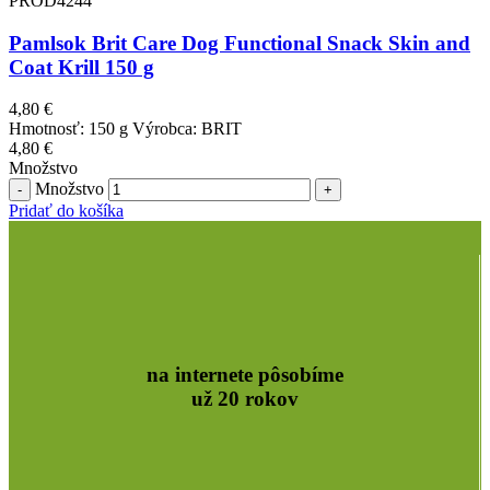
PROD4244
Pamlsok Brit Care Dog Functional Snack Skin and
Coat Krill 150 g
4,80
€
Hmotnosť: 150 g Výrobca: BRIT
4,80
€
Množstvo
Množstvo
Pridať do košíka
na internete pôsobíme
už 20 rokov