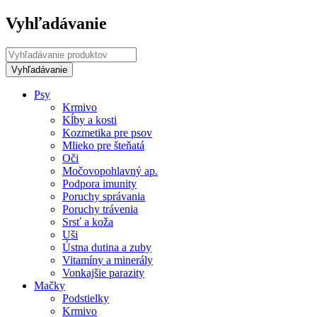
Vyhľadávanie
Psy
Krmivo
Kĺby a kosti
Kozmetika pre psov
Mlieko pre šteňatá
Oči
Močovopohlavný ap.
Podpora imunity
Poruchy správania
Poruchy trávenia
Srsť a koža
Uši
Ústna dutina a zuby
Vitamíny a minerály
Vonkajšie parazity
Mačky
Podstielky
Krmivo