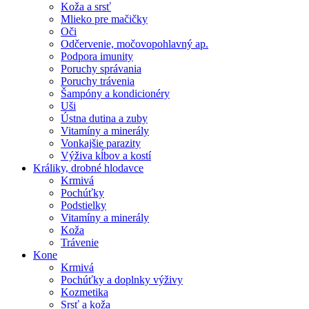
Koža a srsť
Mlieko pre mačičky
Oči
Odčervenie, močovopohlavný ap.
Podpora imunity
Poruchy správania
Poruchy trávenia
Šampóny a kondicionéry
Uši
Ústna dutina a zuby
Vitamíny a minerály
Vonkajšie parazity
Výživa kĺbov a kostí
Králiky, drobné hlodavce
Krmivá
Pochúťky
Podstielky
Vitamíny a minerály
Koža
Trávenie
Kone
Krmivá
Pochúťky a doplnky výživy
Kozmetika
Srsť a koža