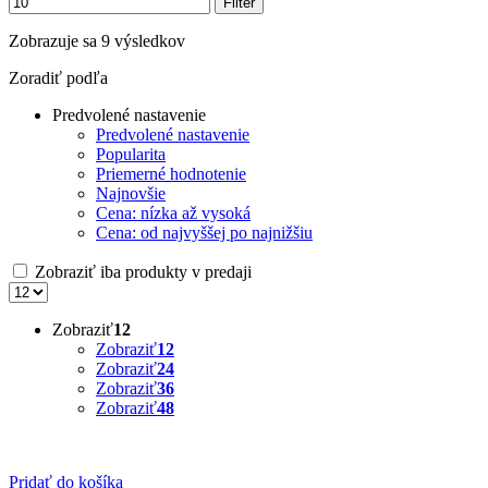
Filter
Zobrazuje sa 9 výsledkov
Zoradiť podľa
Predvolené nastavenie
Predvolené nastavenie
Popularita
Priemerné hodnotenie
Najnovšie
Cena: nízka až vysoká
Cena: od najvyššej po najnižšiu
Zobraziť iba produkty v predaji
Zobraziť
12
Zobraziť
12
Zobraziť
24
Zobraziť
36
Zobraziť
48
Pridať do košíka