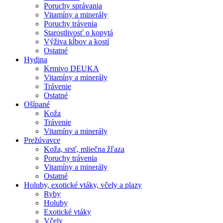
Poruchy správania
Vitamíny a minerály
Poruchy trávenia
Starostlivosť o kopytá
Výživa kĺbov a kostí
Ostatné
Hydina
Krmivo DEUKA
Vitamíny a minerály
Trávenie
Ostatné
Ošípané
Koža
Trávenie
Vitamíny a minerály
Prežúvavce
Koža, srsť, mliečna žľaza
Poruchy trávenia
Vitamíny a minerály
Ostatné
Holuby, exotické vtáky, včely a plazy
Ryby
Holuby
Exotické vtáky
Včely