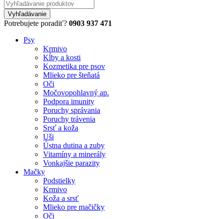
Potrebujete poradiť?
0903 937 471
Psy
Krmivo
Kĺby a kosti
Kozmetika pre psov
Mlieko pre šteňatá
Oči
Močovopohlavný ap.
Podpora imunity
Poruchy správania
Poruchy trávenia
Srsť a koža
Uši
Ústna dutina a zuby
Vitamíny a minerály
Vonkajšie parazity
Mačky
Podstielky
Krmivo
Koža a srsť
Mlieko pre mačičky
Oči