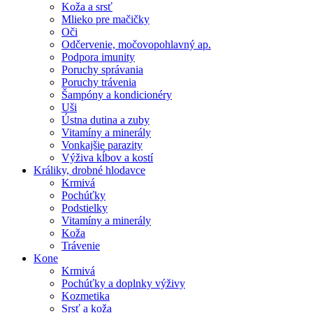
Koža a srsť
Mlieko pre mačičky
Oči
Odčervenie, močovopohlavný ap.
Podpora imunity
Poruchy správania
Poruchy trávenia
Šampóny a kondicionéry
Uši
Ústna dutina a zuby
Vitamíny a minerály
Vonkajšie parazity
Výživa kĺbov a kostí
Králiky, drobné hlodavce
Krmivá
Pochúťky
Podstielky
Vitamíny a minerály
Koža
Trávenie
Kone
Krmivá
Pochúťky a doplnky výživy
Kozmetika
Srsť a koža