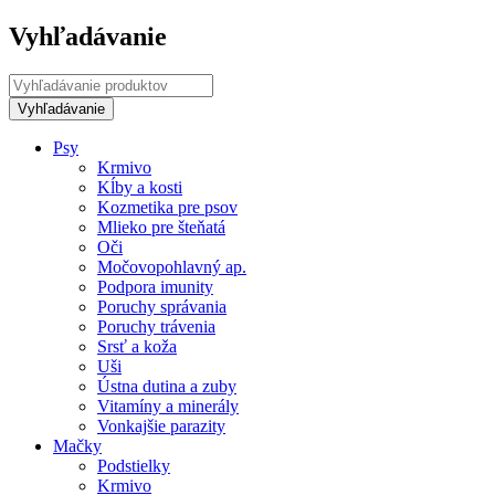
Vyhľadávanie
Psy
Krmivo
Kĺby a kosti
Kozmetika pre psov
Mlieko pre šteňatá
Oči
Močovopohlavný ap.
Podpora imunity
Poruchy správania
Poruchy trávenia
Srsť a koža
Uši
Ústna dutina a zuby
Vitamíny a minerály
Vonkajšie parazity
Mačky
Podstielky
Krmivo