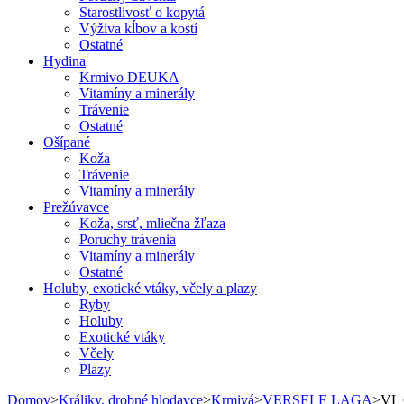
Starostlivosť o kopytá
Výživa kĺbov a kostí
Ostatné
Hydina
Krmivo DEUKA
Vitamíny a minerály
Trávenie
Ostatné
Ošípané
Koža
Trávenie
Vitamíny a minerály
Prežúvavce
Koža, srsť, mliečna žľaza
Poruchy trávenia
Vitamíny a minerály
Ostatné
Holuby, exotické vtáky, včely a plazy
Ryby
Holuby
Exotické vtáky
Včely
Plazy
Domov
>
Králiky, drobné hlodavce
>
Krmivá
>
VERSELE LAGA
>
VL