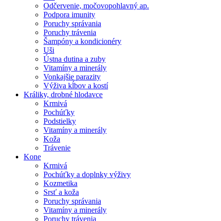
Odčervenie, močovopohlavný ap.
Podpora imunity
Poruchy správania
Poruchy trávenia
Šampóny a kondicionéry
Uši
Ústna dutina a zuby
Vitamíny a minerály
Vonkajšie parazity
Výživa kĺbov a kostí
Králiky, drobné hlodavce
Krmivá
Pochúťky
Podstielky
Vitamíny a minerály
Koža
Trávenie
Kone
Krmivá
Pochúťky a doplnky výživy
Kozmetika
Srsť a koža
Poruchy správania
Vitamíny a minerály
Poruchy trávenia