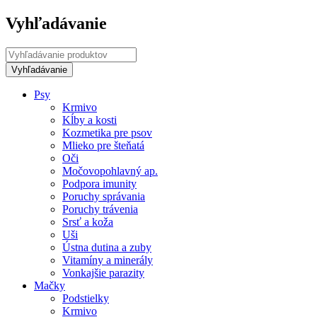
Vyhľadávanie
Psy
Krmivo
Kĺby a kosti
Kozmetika pre psov
Mlieko pre šteňatá
Oči
Močovopohlavný ap.
Podpora imunity
Poruchy správania
Poruchy trávenia
Srsť a koža
Uši
Ústna dutina a zuby
Vitamíny a minerály
Vonkajšie parazity
Mačky
Podstielky
Krmivo