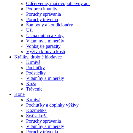
Odčervenie, močovopohlavný ap.
Podpora imunity
Poruchy správania
Poruchy trávenia
Šampóny a kondicionéry
Uši
Ústna dutina a zuby
Vitamíny a minerály
Vonkajšie parazity
Výživa kĺbov a kostí
Králiky, drobné hlodavce
Krmivá
Pochúťky
Podstielky
Vitamíny a minerály
Koža
Trávenie
Kone
Krmivá
Pochúťky a doplnky výživy
Kozmetika
Srsť a koža
Poruchy správania
Vitamíny a minerály
Poruchy trávenia