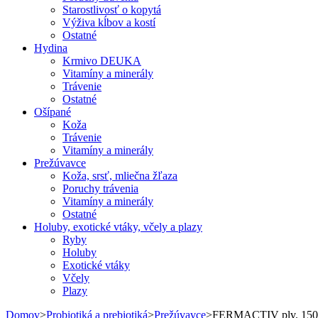
Starostlivosť o kopytá
Výživa kĺbov a kostí
Ostatné
Hydina
Krmivo DEUKA
Vitamíny a minerály
Trávenie
Ostatné
Ošípané
Koža
Trávenie
Vitamíny a minerály
Prežúvavce
Koža, srsť, mliečna žľaza
Poruchy trávenia
Vitamíny a minerály
Ostatné
Holuby, exotické vtáky, včely a plazy
Ryby
Holuby
Exotické vtáky
Včely
Plazy
Domov
>
Probiotiká a prebiotiká
>
Prežúvavce
>
FERMACTIV plv. 150