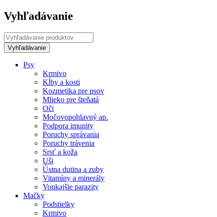
Vyhľadávanie
Psy
Krmivo
Kĺby a kosti
Kozmetika pre psov
Mlieko pre šteňatá
Oči
Močovopohlavný ap.
Podpora imunity
Poruchy správania
Poruchy trávenia
Srsť a koža
Uši
Ústna dutina a zuby
Vitamíny a minerály
Vonkajšie parazity
Mačky
Podstielky
Krmivo