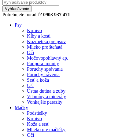
Potrebujete poradiť?
0903 937 471
Psy
Krmivo
Kĺby a kosti
Kozmetika pre psov
Mlieko pre šteňatá
Oči
Močovopohlavný ap.
Podpora imunity
Poruchy správania
Poruchy trávenia
Srsť a koža
Uši
Ústna dutina a zuby
Vitamíny a minerály
Vonkajšie parazity
Mačky
Podstielky
Krmivo
Koža a srsť
Mlieko pre mačičky
Oči