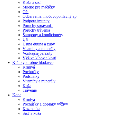
Koža a srsť
Mlieko pre mačičky
Oči
Odčervenie, močovopohlavný ap.
Podpora imunity
Poruchy správania
Poruchy trávenia
Šampóny a kondicionéry
Uši
Ústna dutina a zuby
Vitamíny a minerály
Vonkajšie parazity
Výživa kĺbov a kostí
Králiky, drobné hlodavce
Krmivá
Pochúťky
Podstielky
Vitamíny a minerály
Koža
Trávenie
Kone
Krmivá
Pochúťky a doplnky výživy
Kozmetika
Srsť a koža