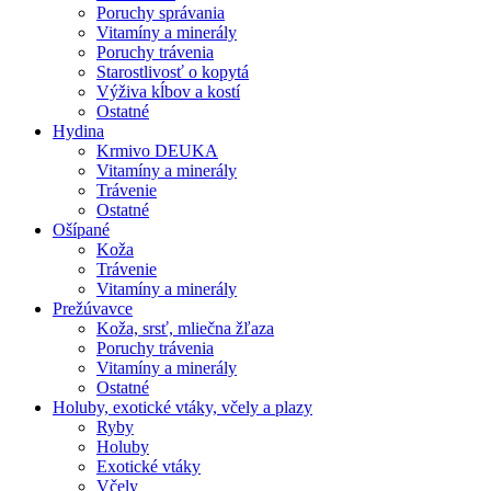
Poruchy správania
Vitamíny a minerály
Poruchy trávenia
Starostlivosť o kopytá
Výživa kĺbov a kostí
Ostatné
Hydina
Krmivo DEUKA
Vitamíny a minerály
Trávenie
Ostatné
Ošípané
Koža
Trávenie
Vitamíny a minerály
Prežúvavce
Koža, srsť, mliečna žľaza
Poruchy trávenia
Vitamíny a minerály
Ostatné
Holuby, exotické vtáky, včely a plazy
Ryby
Holuby
Exotické vtáky
Včely