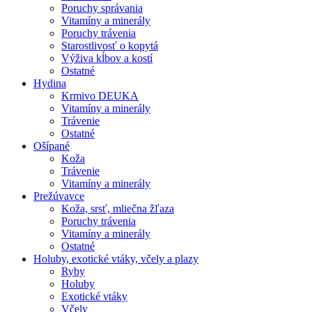
Poruchy správania
Vitamíny a minerály
Poruchy trávenia
Starostlivosť o kopytá
Výživa kĺbov a kostí
Ostatné
Hydina
Krmivo DEUKA
Vitamíny a minerály
Trávenie
Ostatné
Ošípané
Koža
Trávenie
Vitamíny a minerály
Prežúvavce
Koža, srsť, mliečna žľaza
Poruchy trávenia
Vitamíny a minerály
Ostatné
Holuby, exotické vtáky, včely a plazy
Ryby
Holuby
Exotické vtáky
Včely