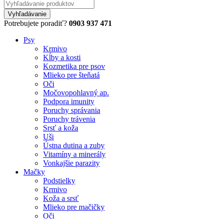
Potrebujete poradiť?
0903 937 471
Psy
Krmivo
Kĺby a kosti
Kozmetika pre psov
Mlieko pre šteňatá
Oči
Močovopohlavný ap.
Podpora imunity
Poruchy správania
Poruchy trávenia
Srsť a koža
Uši
Ústna dutina a zuby
Vitamíny a minerály
Vonkajšie parazity
Mačky
Podstielky
Krmivo
Koža a srsť
Mlieko pre mačičky
Oči