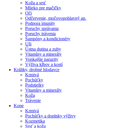
Koža a srsť
Mlieko pre mačičky
Oči
Odčervenie, močovopohlavný ap.
Podpora imunity
Poruchy správania
Poruchy trávenia
Šampóny a kondicionéry
Uši
Ústna dutina a zuby
Vitamíny a minerály
Vonkajšie parazity
Výživa kĺbov a kostí
Králiky, drobné hlodavce
Krmivá
Pochúťky
Podstielky
Vitamíny a minerály
Koža
Trávenie
Kone
Krmivá
Pochúťky a doplnky výživy
Kozmetika
Srsť a koža