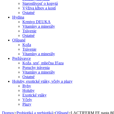
Starostlivosť o kopytá
Výživa kĺbov a kostí
Ostatné
Hydina
Krmivo DEUKA
Vitamíny a minerály
Trávenie
Ostatné
Ošípané
Koža
Trávenie
Vitamíny a minerály
Prežúvavce
Koža, srsť, mliečna žľaza
Poruchy trávenia
Vitamíny a minerály
Ostatné
Holuby, exotické vtáky, včely a plazy
Ryby
Holuby
Exotické vtáky
Včely
Plazy
Domov
>
Probiotiká a prebiotiká
>
Ošípané
>
LACTIFERM FE pasta 8