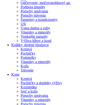
Odčervenie, močovopohlavný ap.
Podpora imunity
Poruchy správania
Poruchy trávenia
Šampóny a kondicionéry
Uši
Ústna dutina a zuby
Vitamíny a minerály
Vonkajšie parazity
Výživa kĺbov a kostí
Králiky, drobné hlodavce
Krmivá
Pochúťky
Podstielky
Vitamíny a minerály
Koža
Trávenie
Kone
Krmivá
Pochúťky a doplnky výživy
Kozmetika
Srsť a koža
Poruchy správania
Vitamíny a minerály
Poruchy trávenia