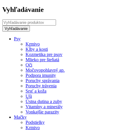
Vyhľadávanie
Psy
Krmivo
Kĺby a kosti
Kozmetika pre psov
Mlieko pre šteňatá
Oči
Močovopohlavný ap.
Podpora imunity
Poruchy správania
Poruchy trávenia
Srsť a koža
Uši
Ústna dutina a zuby
Vitamíny a minerály
Vonkajšie parazity
Mačky
Podstielky
Krmivo